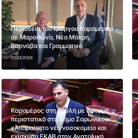
Περιοδεία του Γιώργου Καραμέρου
σε Μαραθώνα, Νέα Μάκρη,
Βαρνάβα και Γραμματικό
01/03/2026
Καραμέρος στη Βουλή με αφορμή
περιστατικό στο Δήμο Σαρωνικού:
«Απαραίτητο νέο νοσοκομείο και
ενίσχυση ΕΚΑΒ στην Ανατολική