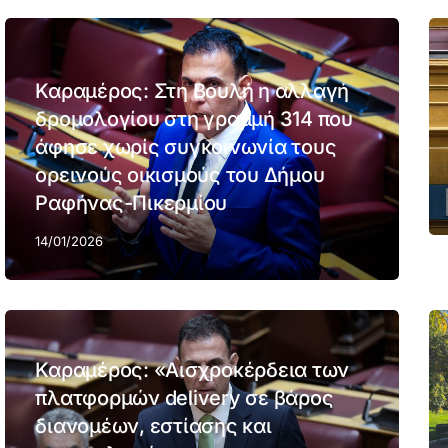
Καραμέρος: Στη Βουλή η αλλαγή
δρομολογίου στη γραμμή 314 που
άφησε χωρίς συγκοινωνία τους
ορεινούς οικισμούς του Δήμου
Ραφήνας-Πικερμίου
14/01/2026
Καραμέρος: «Αισχροκέρδεια των
πλατφορμών delivery σε βάρος
διανομέων, εστίασης και