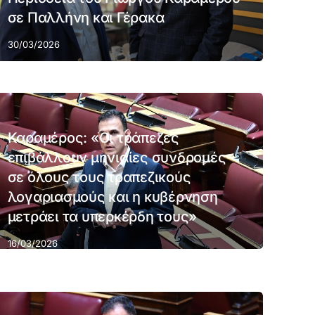
σε Παλλήνη και Γέρακα
30/03/2026
Καραμέρος: «Οι τράπεζες
επιβάλλουν μηνιαίες συνδρομές
σε όλους τους τραπεζικούς
λογαριασμούς και η κυβέρνηση
μετράει τα υπερκέρδη τους»
16/03/2026