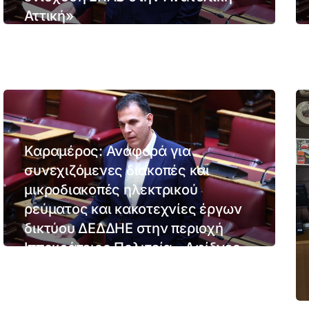
Αττική»
13/02/2026
Καραμέρος: Αναφορά για
συνεχιζόμενες διακοπές και
μικροδιακοπές ηλεκτρικού
ρεύματος και κακοτεχνίες έργων
δικτύου ΔΕΔΔΗΕ στην περιοχή
Ιπποκράτειος Πολιτεία – Αφίδνες
28/01/2026