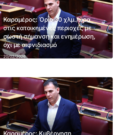
Καραμέρος: Όριο 30 χλμ./ώρα
στις κατοικημένες περιοχές με
σωστή σήμανση και ενημέρωση,
όχι με αιφνιδιασμό
20/02/2026
Καραμέρος: Κυβέρνηση