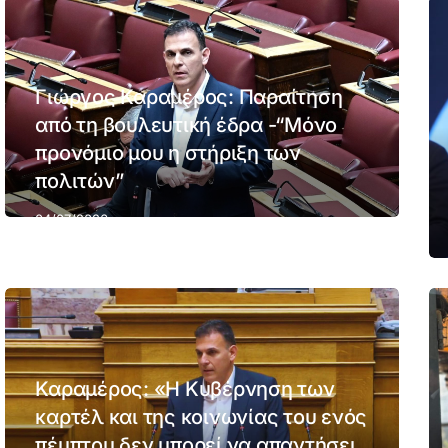
Γιώργος Καραμέρος: Παραίτηση
από τη βουλευτική έδρα -“Μόνο
προνόμιο μου η στήριξη των
πολιτών”
04/07/2026
Καραμέρος: «Η Κυβέρνηση των
καρτέλ και της κοινωνίας του ενός
πέμπτου δεν μπορεί να απαντήσει