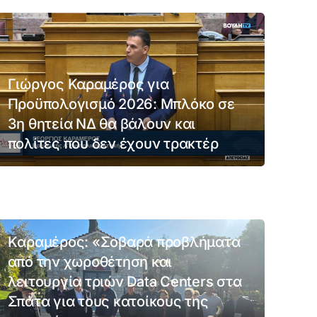
Γιώργος Καραμέρος για
Προϋπολογισμό 2026: Μπλόκο σε
3η θητεία ΝΔ θα βάλουν και
πολίτες που δεν έχουν τρακτέρ
13/12/2025
Kαραμέρος: «Σοβαρά προβλήματα
από την χωροθέτηση και
λειτουργία τριών Data Centers στα
Σπάτα για τους κατοίκους της