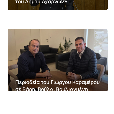
του Δήμου Αχαρνών»
10/12/2025
Περιοδεία του Γιώργου Καραμέρου
σε Βάρη, Βούλα, Βουλιαγμένη
02/12/2025