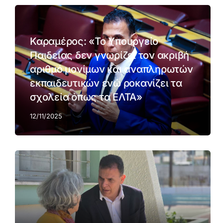
Καραμέρος: «Το Υπουργείο
Παιδείας δεν γνωρίζει τον ακριβή
αριθμό μονίμων και αναπληρωτών
εκπαιδευτικών ενώ ροκανίζει τα
σχολεία όπως τα ΕΛΤΑ»
12/11/2025