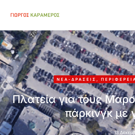
ΝΈΑ-ΔΡΆΣΕΙΣ
,
ΠΕΡΙΦΈΡΕΙ
Πλατεία για τους Μαρου
πάρκινγκ με 
13 Δεκεμβ