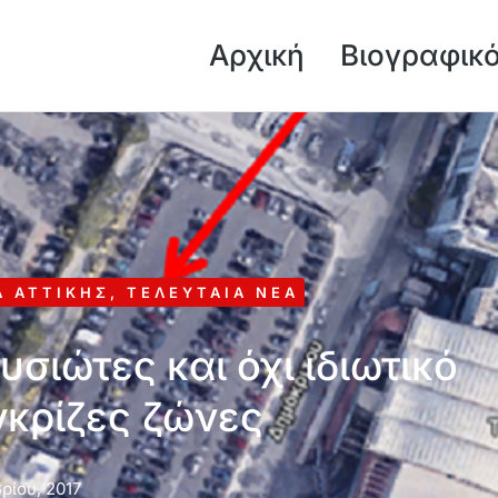
Αρχική
Βιογραφικ
Α ΑΤΤΙΚΉΣ
,
ΤΕΛΕΥΤΑΊΑ ΝΈΑ
σιώτες και όχι ιδιωτικό
γκρίζες ζώνες
ρίου, 2017