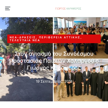
ΝΈΑ-ΔΡΆΣΕΙΣ
,
ΠΕΡΙΦΈΡΕΙΑ ΑΤΤΙΚΉΣ
,
ΤΕΛΕΥΤΑΊΑ ΝΈΑ
Στον αγιασμό του Συνδέσμου
Προστασίας Παιδιών Χολαργού ο
Γιώργος Καραμέρος
19 Σεπτεμβρίου, 2018