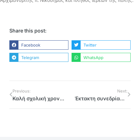
Αρχιμανδρίτης π. Νικόδημος και πλήθος ιερέων της πόλης.
Share this post:
Facebook
Twitter
Telegram
WhatsApp
Previous:
Next:
Καλή σχολική χρονιά ευχήθηκε ο Αντιπεριφερειάρχης από το 8ο Δημοτικό Σχολείο Αμαρουσίου
Έκτακτη συνεδρίαση Συντονιστικού Οργάνου Πολιτικής Προστασίας βόρειας Αθήνας