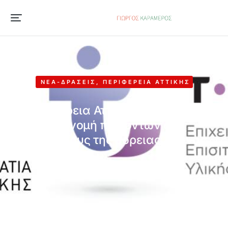
ΝΈΑ-ΔΡΆΣΕΙΣ
,
ΠΕΡΙΦΈΡΕΙΑ ΑΤΤΙΚΉΣ
Περιφέρεια Αττικής: Ξεκίνησε η
διανομή προϊόντων σε
δικαιούχους της βόρειας Αθήνας
2 Ιουλίου, 2018