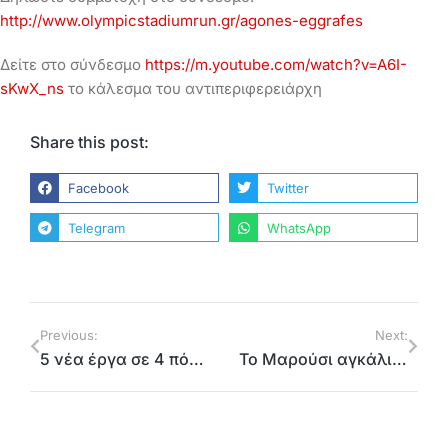
http://www.olympicstadiumrun.gr/agones-eggrafes
Δείτε στο σύνδεσμο
https://m.youtube.com/watch?v=A6I-
sKwX_ns
το κάλεσμα του αντιπεριφερειάρχη
Share this post:
Facebook
Twitter
Telegram
WhatsApp
Previous:
Next:
5 νέα έργα σε 4 πόλεις της βόρειας Αθήνας από την Περιφέρεια Αττικής
Το Μαρούσι αγκάλιασε το Olympic Stadium Run. 2.000 δρομείς έτρεξαν στο ΟΑΚΑ