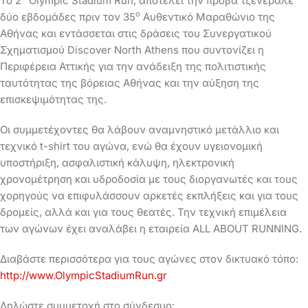
Το 2
Olympic Stadium Run, αποτελεί την πρόβα τζενεράλε
ο
δύο εβδομάδες πριν τον 35
Αυθεντικό Μαραθώνιο της
Αθήνας και εντάσσεται στις δράσεις του Συνεργατικού
Σχηματισμού Discover North Athens που συντονίζει η
Περιφέρεια Αττικής για την ανάδειξη της πολιτιστικής
ταυτότητας της βόρειας Αθήνας και την αύξηση της
επισκεψιμότητας της.
Οι συμμετέχοντες θα λάβουν αναμνηστικό μετάλλιο και
τεχνικό t-shirt του αγώνα, ενώ θα έχουν υγειονομική
υποστήριξη, ασφαλιστική κάλυψη, ηλεκτρονική
χρονομέτρηση και υδροδοσία με τους διοργανωτές και τους
χορηγούς να επιφυλάσσουν αρκετές εκπλήξεις και για τους
δρομείς, αλλά και για τους θεατές. Την τεχνική επιμέλεια
των αγώνων έχει αναλάβει η εταιρεία ALL ABOUT RUNNING.
Διαβάστε περισσότερα για τους αγώνες στον δικτυακό τόπο:
http://www.OlympicStadiumRun.gr
Δηλώστε συμμετοχή στο σύνδεσμο: