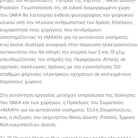
μνήμη του Μαρουσιώτη “Γιατρού της Ειρήνης”, Νίκου Δούση–
Ρασσιά». Γνωστοποίησε ότι, σε ειδικά διαμορφωμένο χώρο
του ΟΑΚΑ θα λειτουργεί έκθεση φωτογραφίας και ψηφιακού
υλικού από την πλούσια ανθρωπιστική του δράση. Επιπλέον,
ευχαρίστησε τους χορηγούς που συνδράμουν
υποστηρίζοντας τη «ΜΑΧΗ» για τα αυτοάνοσα νοσήματα,
ενώ έκανε ιδιαίτερη αναφορά στην παρουσία ηλεκτροκίνητου
αυτοκινήτου που θα οδηγεί την κούρσα των 5 και 10 χλμ
υπενθυμίζοντας την στήριξη της Περιφέρειας Αττικής σε
σχετικές οικολογικές δράσεις με την εγκατάσταση 120
σταθμών φόρτισης ηλεκτρικών οχημάτων σε επιλεγμένους
δημόσιους χώρους.
Στη συνάντηση εργασίας μετείχαν εκπρόσωποι της διοίκησης
του ΟΑΚΑ και των χορηγών, η Πρόεδρος του Σωματείου
«ΜΑΧΗ» για τα αυτοάνοσα νοσήματα, Έλλη Σπυροπούλου,
και, η σύζυγος του αείμνηστου Νίκου Δούση- Ρασσιά, Έρρικα
Καλογεροπούλου-Δούση.
ο