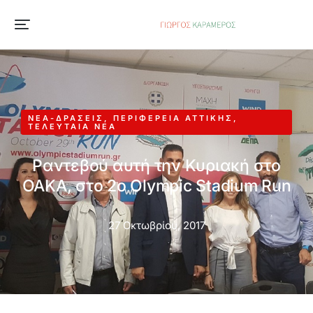
ΝΈΑ-ΔΡΆΣΕΙΣ
,
ΠΕΡΙΦΈΡΕΙΑ ΑΤΤΙΚΉΣ
,
ΤΕΛΕΥΤΑΊΑ ΝΈΑ
Ραντεβού αυτή την Κυριακή στο
ΟΑΚΑ, στο 2o Olympic Stadium Run
27 Οκτωβρίου, 2017