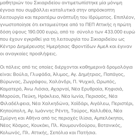
μαθητριών του Σικιαριδείου αντιμετωπίστηκε μία μόνιμη
έγνοια που συμβάλλει καταλυτικά στην απρόσκοπτη
λειτουργία και περαιτέρω ανάπτυξη του Ιδρύματος. Επιπλέον,
γνωστοποίησε ότι εκταμιεύτηκε από το ΠΕΠ Αττικής η πρώτη
δόση ύψους 190.000 ευρώ, από το σύνολο των 433.000 ευρώ
που έχουν εγκριθεί για τη λειτουργία του Σικιαριδείου ως
Κέντρο Διημέρευσης Ημερήσιας Φροντίδων ΑμεΑ και έγιναν
οι αναγκαίες προσλήψεις.
Οι πόλεις από τις οποίες διέρχονται καθημερινά δρομολόγια
είναι: Βούλα, Γλυφάδα, Άλιμος, Αγ. Δημήτριος, Παπάγος,
Βύρωνας, Ζωγράφου, Χαλάνδρι, Π. Ψυχικό, Ωρωπός,
Καματερό, Άνω Λιόσια, Αχαρναί, Νέα Ερυθραία, Κηφισιά,
Μαρούσι, Πεύκη, Ηράκλειο, Νέα Ιωνία, Περισσός, Νέα
Φιλαδέλφεια, Νέα Χαλκηδώνα, Χαϊδάρι, Αιγάλεω, Περιστέρι,
Κηπούπολη, Αγ. Ιωάννης Ρέντη, Ταύρος, Καλλιθέα, Νέα
Σμύρνη και Αθήνα από τις περιοχές Ιλίσια, Αμπελόκηποι,
Νέος Κόσμος, Κουκάκι, Πλ. Κουμουνδούρου, Βοτανικός,
Κολωνός, Πλ. Αττικής, Σεπόλια και Πατήσια.