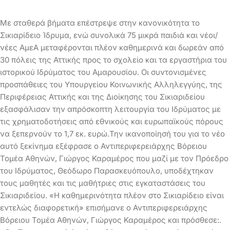
Με σταθερά βήματα επέστρεψε στην κανονικότητα το
Σικιαρίδειο Ίδρυμα, ενώ συνολικά 75 μικρά παιδιά και νέοι/
νέες ΑμεΑ μεταφέρονται πλέον καθημερινά και δωρεάν από
30 πόλεις της Αττικής προς το σχολείο και τα εργαστήρια του
ιστορικού Ιδρύματος του Αμαρουσίου. Οι συντονισμένες
προσπάθειες του Υπουργείου Κοινωνικής Αλληλεγγύης, της
Περιφέρειας Αττικής και της Διοίκησης του Σικιαριδείου
εξασφάλισαν την απρόσκοπτη λειτουργία του Ιδρύματος με
τις χρηματοδοτήσεις από εθνικούς και ευρωπαϊκούς πόρους
να ξεπερνούν το 1,7 εκ. ευρώ.
Την ικανοποίησή του για το νέο
αυτό ξεκίνημα εξέφρασε ο Αντιπεριφερειάρχης Βόρειου
Τομέα Αθηνών, Γιώργος Καραμέρος που μαζί με τον Πρόεδρο
του Ιδρύματος, Θεόδωρο Παρασκευόπουλο, υποδέχτηκαν
τους μαθητές και τις μαθήτριες στις εγκαταστάσεις του
Σικιαριδείου. «Η καθημερινότητα πλέον στο Σικιαρίδειο είναι
εντελώς διαφορετική» επισήμανε ο Αντιπεριφερειάρχης
Βόρειου Τομέα Αθηνών, Γιώργος Καραμέρος και πρόσθεσε:.