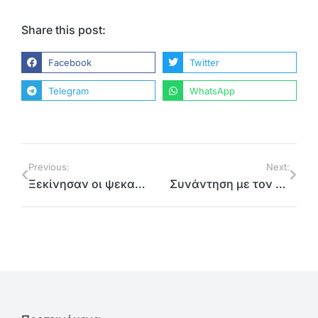
Share this post:
Facebook
Twitter
Telegram
WhatsApp
Previous:
Next:
Ξεκίνησαν οι ψεκασμοί για τα κουνούπια στα ρέματα της βόρειας Αθήνας
Συνάντηση με τον Γ. Μπουρούση στο Πεκίνο για τα αποτελέσματα του cluster «Discover North Athens»