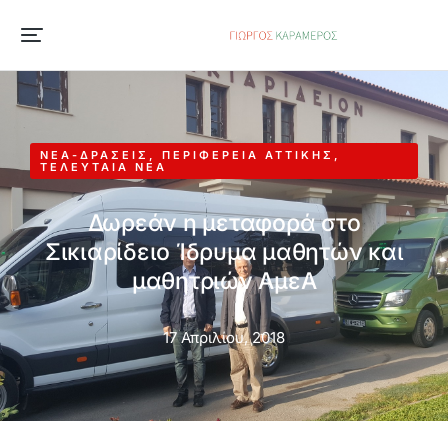
ΝΈΑ-ΔΡΆΣΕΙΣ
,
ΠΕΡΙΦΈΡΕΙΑ ΑΤΤΙΚΉΣ
,
ΤΕΛΕΥΤΑΊΑ ΝΈΑ
Δωρεάν η μεταφορά στο
Σικιαρίδειο Ίδρυμα μαθητών και
μαθητριών ΑμεΑ
17 Απριλίου, 2018