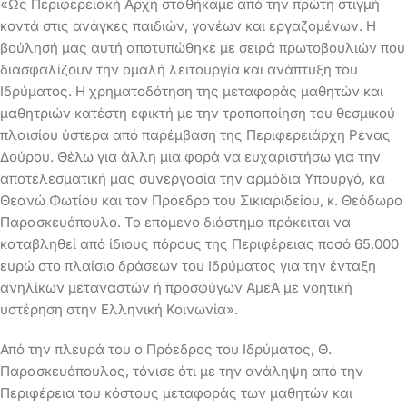
«Ως Περιφερειακή Αρχή σταθήκαμε από την πρώτη στιγμή
κοντά στις ανάγκες παιδιών, γονέων και εργαζομένων. Η
βούλησή μας αυτή αποτυπώθηκε με σειρά πρωτοβουλιών που
διασφαλίζουν την ομαλή λειτουργία και ανάπτυξη του
Ιδρύματος. Η χρηματοδότηση της μεταφοράς μαθητών και
μαθητριών κατέστη εφικτή με την τροποποίηση του θεσμικού
πλαισίου ύστερα από παρέμβαση της Περιφερειάρχη Ρένας
Δούρου. Θέλω για άλλη μια φορά να ευχαριστήσω για την
αποτελεσματική μας συνεργασία την αρμόδια Υπουργό, κα
Θεανώ Φωτίου και τον Πρόεδρο του Σικιαριδείου, κ. Θεόδωρο
Παρασκευόπουλο. Το επόμενο διάστημα πρόκειται να
καταβληθεί από ίδιους πόρους της Περιφέρειας ποσό 65.000
ευρώ στο πλαίσιο δράσεων του Ιδρύματος για την ένταξη
ανηλίκων μεταναστών ή προσφύγων ΑμεΑ με νοητική
υστέρηση στην Ελληνική Κοινωνία».
Από την πλευρά του ο Πρόεδρος του Ιδρύματος, Θ.
Παρασκευόπουλος, τόνισε ότι με την ανάληψη από την
Περιφέρεια του κόστους μεταφοράς των μαθητών και