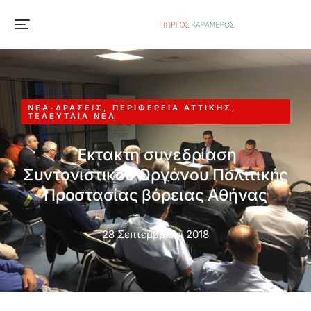
ΝΈΑ-ΔΡΆΣΕΙΣ
,
ΠΕΡΙΦΈΡΕΙΑ ΑΤΤΙΚΉΣ
,
ΤΕΛΕΥΤΑΊΑ ΝΈΑ
Έκτακτη συνεδρίαση
Συντονιστικού Οργάνου Πολιτικής
Προστασίας βόρειας Αθήνας
28 Σεπτεμβρίου, 2018