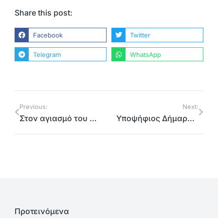
Share this post:
Facebook
Twitter
Telegram
WhatsApp
Previous:
Next:
Στον αγιασμό του Συνδέσμου Προστασίας Παιδιών Χολαργού ο Γιώργος Καραμέρος
Υποψήφιος Δήμαρχος Αμαρουσίου ο Γ. Καραμέρος με προσκλητήριο για ένα Ενωμένο Μαρούσι
Προτεινόμενα