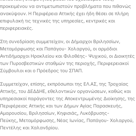
προκειμένου να αντιμετωπιστούν προβλήματα που πιθανώς
ανακύψουν. Η Περιφέρεια Αττικής έχει ήδη θέσει σε πλήρη
επιφυλακή τις τεχνικές της υπηρεσίες, κεντρικές και
περιφερειακές.
Στη συνεδρίαση συμμετείχαν, οι Δήμαρχοι Βριλησσίων,
Μεταμόρφωσης και Παπάγου- Χολαργού
,
οι αρμόδιοι
Αντιδήμαρχοι Ηρακλείου και Φιλοθέης- Ψυχικού, οι Διοικητές
των Πυροσβεστικών σταθμών της περιοχής, Περιφερειακοί
Σύμβουλοι και ο Πρόεδρος του ΣΠΑΠ.
Συμμετείχαν, επίσης, εκπρόσωποι της ΕΛ.ΑΣ, της Τροχαίας
Αττικής, του ΔΕΔΔΗΕ, εθελοντικών οργανώσεων, καθώς και
υπηρεσιακοί παράγοντες της Αποκεντρωμένης Διοίκησης, της
Περιφέρειας Αττικής και των Δήμων Αγίας Παρασκευής,
Αμαρουσίου, Βριλησσίων, Κηφισιάς
,
Λυκόβρυσης-
Πεύκης
,
Μεταμόρφωσης, Νέας Ιωνίας, Παπάγου- Χολαργού,
Πεντέλης και Χαλανδρίου.