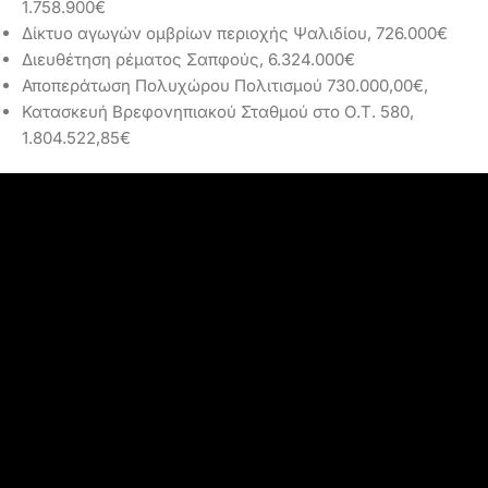
1.758.900€
Δίκτυο αγωγών ομβρίων περιοχής Ψαλιδίου, 726.000€
Διευθέτηση ρέματος Σαπφούς, 6.324.000€
Αποπεράτωση Πολυχώρου Πολιτισμού 730.000,00€,
Κατασκευή Βρεφονηπιακού Σταθμού στο Ο.Τ. 580,
1.804.522,85€