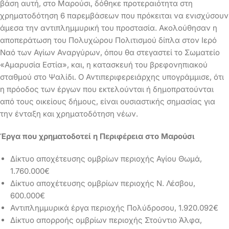
βάση αυτή, στο Μαρούσι, δόθηκε προτεραιότητα στη
χρηματοδότηση 6 παρεμβάσεων που πρόκειται να ενισχύσουν
άμεσα την αντιπλημμυρική του προστασία. Ακολούθησαν η
αποπεράτωση του Πολυχώρου Πολιτισμού δίπλα στον Ιερό
Ναό των Αγίων Αναργύρων, όπου θα στεγαστεί το Σωματείο
«Αμαρυσία Εστία», και, η κατασκευή του βρεφονηπιακού
σταθμού στο Ψαλίδι. Ο Αντιπεριφερειάρχης υπογράμμισε, ότι
η πρόοδος των έργων που εκτελούνται ή δημοπρατούνται
από τους οικείους δήμους, είναι ουσιαστικής σημασίας για
την ένταξη και χρηματοδότηση νέων.
Έργα που χρηματοδοτεί η Περιφέρεια στο Μαρούσι
Δίκτυο αποχέτευσης ομβρίων περιοχής Αγίου Θωμά,
1.760.000€
Δίκτυο αποχέτευσης ομβρίων περιοχής Ν. Λέσβου,
600.000€
Αντιπλημμυρικά έργα περιοχής Πολύδροσου, 1.920.092€
Δίκτυο απορροής ομβρίων περιοχής Στούντιο Άλφα,