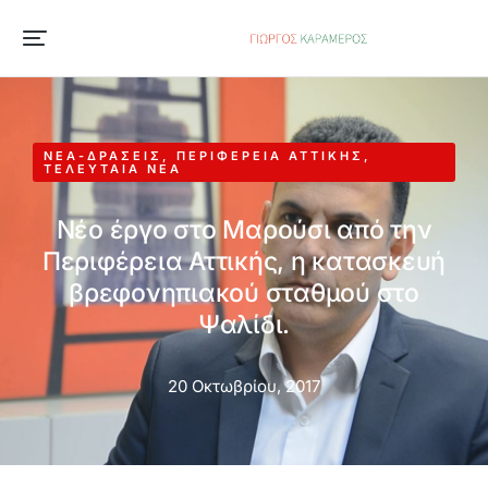
ΝΈΑ-ΔΡΆΣΕΙΣ
,
ΠΕΡΙΦΈΡΕΙΑ ΑΤΤΙΚΉΣ
,
ΤΕΛΕΥΤΑΊΑ ΝΈΑ
Νέο έργο στο Μαρούσι από την
Περιφέρεια Αττικής, η κατασκευή
βρεφονηπιακού σταθμού στο
Ψαλίδι.
20 Οκτωβρίου, 2017