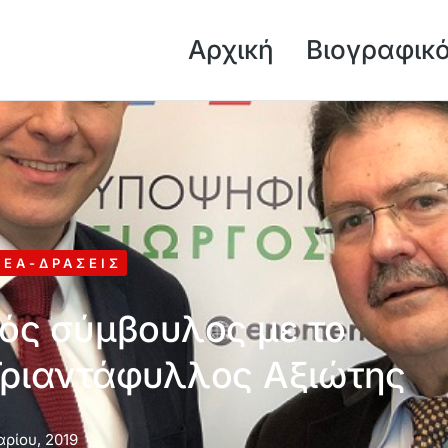
Αρχική
Βιογραφικ
ΝΈΑ-ΔΡΆΣΕΙΣ
ός σύμβουλος με το
Τριαντάφυλλος Αξιώτης
ρίου, 2019