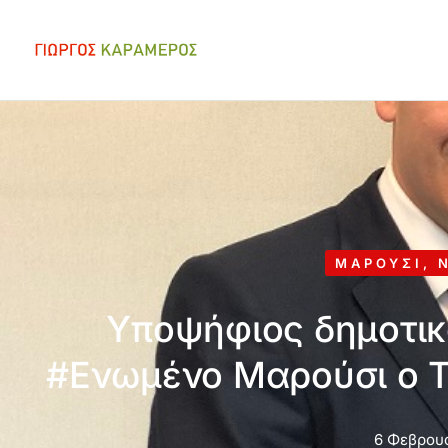
ΜΑΡΟΎΣΙ
,
Υποψήφιος δημοτικ
#Ενωμένο Μαρούσι ο 
6 Φεβρουα