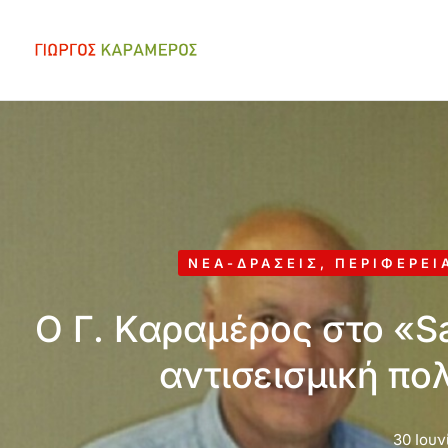
ΝΈΑ-ΔΡΆΣΕΙΣ
,
ΠΕΡΙΦΈΡΕΙ
Ο Γ. Καραμέρος στο «Sa
αντισεισμική πολ
30 Ιουν