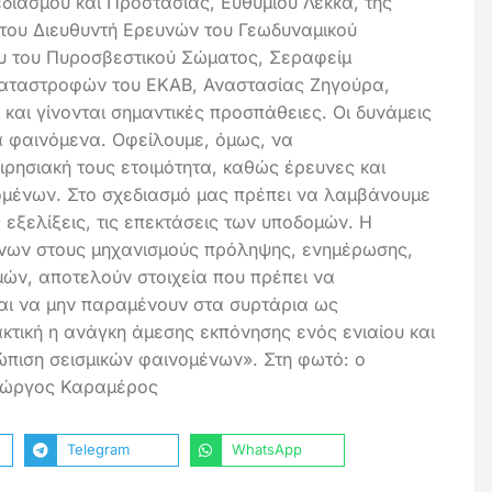
διασμού και Προστασίας, Ευθύμιου Λέκκα, της
 του Διευθυντή Ερευνών του Γεωδυναμικού
ου του Πυροσβεστικού Σώματος, Σεραφείμ
 Καταστροφών του ΕΚΑΒ, Αναστασίας Ζηγούρα,
και γίνονται σημαντικές προσπάθειες. Οι δυνάμεις
ά φαινόμενα. Οφείλουμε, όμως, να
ιρησιακή τους ετοιμότητα, καθώς έρευνες και
ομένων. Στο σχεδιασμό μας πρέπει να λαμβάνουμε
 εξελίξεις, τις επεκτάσεις των υποδομών. Η
όνων στους μηχανισμούς πρόληψης, ενημέρωσης,
ών, αποτελούν στοιχεία που πρέπει να
και να μην παραμένουν στα συρτάρια ως
κτική η ανάγκη άμεσης εκπόνησης ενός ενιαίου και
πιση σεισμικών φαινομένων». Στη φωτό: ο
Γιώργος Καραμέρος
Telegram
WhatsApp