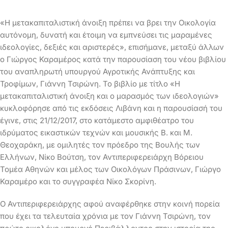
«Η μετακαπιταλιστική άνοιξη πρέπει να βρει την Οικολογία
αυτόνομη, δυνατή και έτοιμη να εμπνεύσει τις μαραμένες
ιδεολογίες, δεξιές και αριστερές», επισήμανε, μεταξύ άλλων
ο Γιώργος Καραμέρος κατά την παρουσίαση του νέου βιβλίου
του αναπληρωτή υπουργού Αγροτικής Ανάπτυξης και
Τροφίμων, Γιάννη Τσιρώνη.
Το βιβλίο με τίτλο «Η
μετακαπιταλιστική άνοιξη και ο μαρασμός των ιδεολογιών»
κυκλοφόρησε από τις εκδόσεις Λιβάνη και η παρουσίασή του
έγινε, στις 21/12/2017, στο κατάμεστο αμφιθέατρο του
ιδρύματος εικαστικών τεχνών και μουσικής Β. και Μ.
Θεοχαράκη, με ομιλητές τον πρόεδρο της Βουλής των
Ελλήνων, Νίκο Βούτση, τον Αντιπεριφερειάρχη Βόρειου
Τομέα Αθηνών και μέλος των Οικολόγων Πράσινων, Γιώργο
Καραμέρο και το συγγραφέα Νίκο Σκορίνη.
Ο Αντιπεριφερειάρχης αφού αναφέρθηκε στην κοινή πορεία
που έχει τα τελευταία χρόνια με τον Γιάννη Τσιρώνη, τον