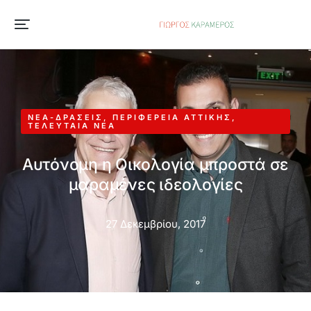
ΝΈΑ-ΔΡΆΣΕΙΣ
,
ΠΕΡΙΦΈΡΕΙΑ ΑΤΤΙΚΉΣ
,
ΤΕΛΕΥΤΑΊΑ ΝΈΑ
Αυτόνομη η Οικολογία μπροστά σε
μαραμένες ιδεολογίες
27 Δεκεμβρίου, 2017