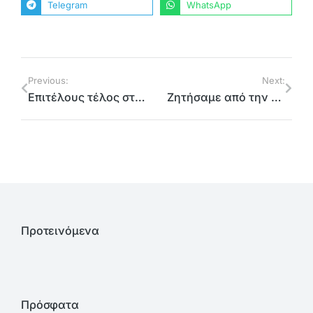
Telegram
WhatsApp
Previous:
Next:
Επιτέλους τέλος στην πλαστική σακούλα, τη θανάσιμη απειλή για το οικοσύστημα
Ζητήσαμε από την κυβέρνηση την ολοκλήρωση της Λ. Κύμης και ανταποκρίνεται με ειδική πράξη του Υπουργικού Συμβουλίου
Προτεινόμενα
Πρόσφατα