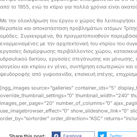
από το 1955, ενώ το κτίριο για πολλά χρόνια είναι ακατο
Με την ολοκλήρωση του έργου ο χώρος θα λειτουργήσει 
θεραπεία και αποκατάσταση προβλημάτων ατόμων Τρίτης 
ομάδες. Συγκεκριμένα, θα πραγματοποιηθούν παρεμβάσει
εναρμονισμένες με την αρχιτεκτονική του κτιρίου του σ
εργασίες διαμόρφωσης περιβάλλοντος χώρου, κατασκευή
υδραυλικού δικτύου, εργασίες στεγάνωσης και μόνωσης
ισογείου και κτιρίου εν γένει, συντήρηση εσωτερικών κ
ψευδοροφής από γυψοσανίδα, επισκευή στέγης, επιχρίσμ
[ngg_images source=”galleries” container_ids=”5″ display
override_thumbnail_settings=”0″ thumbnail_width=”240″ th
images_per_page=”20″ number_of_columns=”0″ ajax_pagina
use_imagebrowser_effect=”0″ show_slideshow_link=”0″ sli
order_by=”sortorder” order_direction=”ASC” returns=”inc
Share this post:
Facebook
Twitter