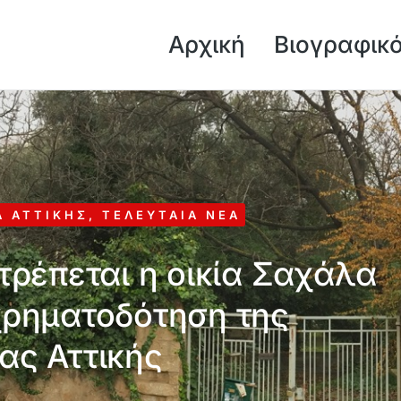
Αρχική
Βιογραφικ
Α ΑΤΤΙΚΉΣ
,
ΤΕΛΕΥΤΑΊΑ ΝΈΑ
τρέπεται η οικία Σαχάλα
χρηματοδότηση της
ας Αττικής