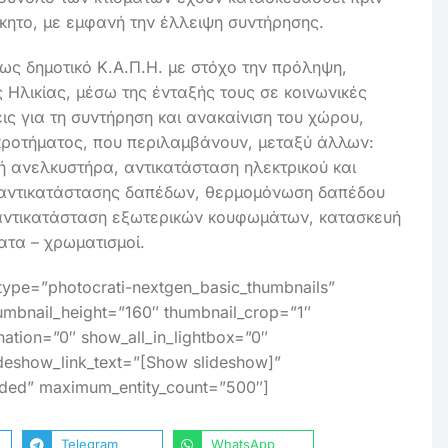
ίκητο, με εμφανή την έλλειψη συντήρησης.
ως δημοτικό Κ.Α.Π.Η. με στόχο την πρόληψη,
Ηλικίας, μέσω της ένταξής τους σε κοινωνικές
ς για τη συντήρηση και ανακαίνιση του χώρου,
υγκροτήματος, που περιλαμβάνουν, μεταξύ άλλων:
 ανελκυστήρα, αντικατάσταση ηλεκτρικού και
, αντικατάστασης δαπέδων, θερμομόνωση δαπέδου
αι αντικατάσταση εξωτερικών κουφωμάτων, κατασκευή
ατα – χρωματισμοί.
_type=”photocrati-nextgen_basic_thumbnails”
umbnail_height=”160″ thumbnail_crop=”1″
tion=”0″ show_all_in_lightbox=”0″
deshow_link_text=”[Show slideshow]”
luded” maximum_entity_count=”500″]
Telegram
WhatsApp