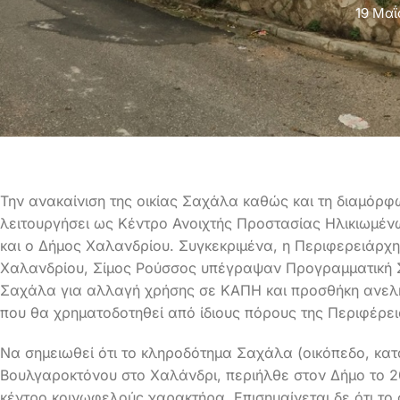
19 Μαΐ
Την ανακαίνιση της οικίας Σαχάλα καθώς και τη διαμόρ
λειτουργήσει ως Κέντρο Ανοιχτής Προστασίας Ηλικιωμένω
και ο Δήμος Χαλανδρίου. Συγκεκριμένα, η Περιφερειάρχη
Χαλανδρίου, Σίμος Ρούσσος υπέγραψαν Προγραμματική Σ
Σαχάλα για αλλαγή χρήσης σε ΚΑΠΗ και προσθήκη ανελ
που θα χρηματοδοτηθεί από ίδιους πόρους της Περιφέρει
Να σημειωθεί ότι το κληροδότημα Σαχάλα (οικόπεδο, κατοι
Βουλγαροκτόνου στο Χαλάνδρι, περιήλθε στον Δήμο το 2
κέντρο κοινωφελούς χαρακτήρα. Επισημαίνεται δε ότι το