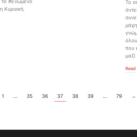
 το #Ενωμένο
Το σ
2η Κυριακή.
άντε
συνε
μάχη
γνώμ
όλου
που 
μαζί
Read 
1
…
35
36
37
38
39
…
79
→