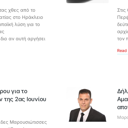
τας χθες από το
Στις
ατίας στο Ηράκλειο
Περι
παϊκή λύση για το
δεύτ
ας
αρχί
διο αν αυτή αργήσει
τον 
Read 
ου για το
Δήλ
 της 2ας Ιουνίου
Αμα
απο
Μαρο
ιάδες Μαρουσιώτισσες