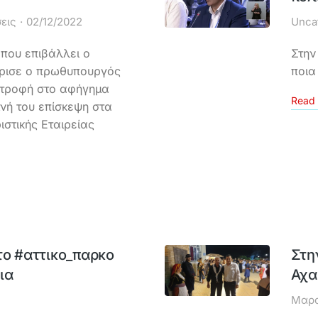
εις
02/12/2022
Unca
 που επιβάλλει ο
Στην
ήρισε ο πρωθυπουργός
ποια
στροφή στο αφήγημα
Read 
νή του επίσκεψη στα
ιστικής Εταιρείας
το #αττικο_παρκο
Στη
ια
Αχα
Μαρο