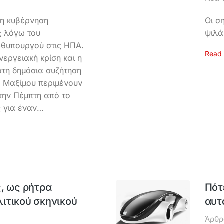
 η κυβέρνηση
Οι σ
ς λόγω του
ψιλά
ωθυπουργού στις ΗΠΑ.
Read 
εργειακή κρίση και η
τη δημόσια συζήτηση
 Μαξίμου περιμένουν
την Πέμπτη από το
ς για έναν…
, ως ρήτρα
Πότ
ιτικού σκηνικού
αυτ
Άρθρ