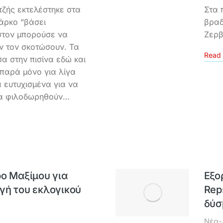
ζής εκτελέστηκε στα
Στα 
άρκο “βάσει
βραδ
στον μπορούσε να
Ζερβ
ιν τον σκοτώσουν. Τα
Read 
α στην πισίνα εδώ και
παρά μόνο για λίγα
 ευτυχισμένα για να
να φιλοδωρηθούν…
ο Μαξίμου για
Εξο
γή του εκλογικού
Reps
δύσ
Νέα-