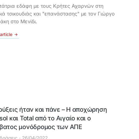
πάτρια εδάφη με τους Κρήτες Αχαρνών στη
ιά τσικουδιάς και "επανάστασης" με τον Γιώργο
άκη στο Μενίδι.
article
ρύξεις ήταν και πάνε – Η αποχώρηση
ol και Total από το Αιγαίο και ο
βατος μονόδρομος των ΑΠΕ
Δράσεις
26/04/2022