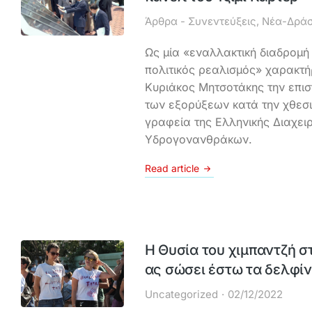
Άρθρα - Συνεντεύξεις
,
Νέα-Δράσ
Ως μία «εναλλακτική διαδρομή
πολιτικός ρεαλισμός» χαρακτ
Κυριάκος Μητσοτάκης την επι
των εξορύξεων κατά την χθεσι
γραφεία της Ελληνικής Διαχειρ
Υδρογονανθράκων.
Read article
Η Θυσία του χιμπαντζή σ
ας σώσει έστω τα δελφίν
Uncategorized
02/12/2022