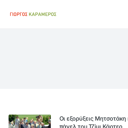
Οι εξορύξεις Μητσοτάκη 
πάνελ του Τζίμι Κάρτερ