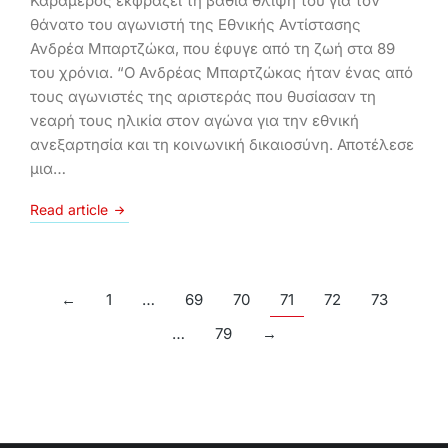
Καραμέρος εκφράζει τη βαθιά θλίψη του για τον
θάνατο του αγωνιστή της Εθνικής Αντίστασης
Ανδρέα Μπαρτζώκα, που έφυγε από τη ζωή στα 89
του χρόνια. “Ο Ανδρέας Μπαρτζώκας ήταν ένας από
τους αγωνιστές της αριστεράς που θυσίασαν τη
νεαρή τους ηλικία στον αγώνα για την εθνική
ανεξαρτησία και τη κοινωνική δικαιοσύνη. Αποτέλεσε
μια…
Read article
←
1
…
69
70
71
72
73
…
79
→