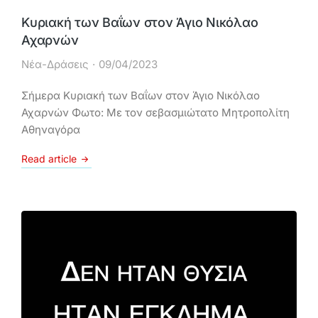
Κυριακή των Βαΐων στον Άγιο Νικόλαο
Αχαρνών
Νέα-Δράσεις
09/04/2023
Σήμερα Κυριακή των Βαΐων στον Άγιο Νικόλαο
Αχαρνών Φωτο: Με τον σεβασμιώτατο Μητροπολίτη
Αθηναγόρα
Read article