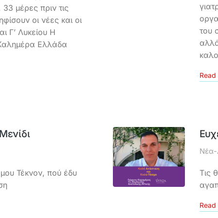
γιατ
33 μέρες πριν τις
οργα
ηφίσουν οι νέες και οι
του 
και Γ’ Λυκείου Η
αλλά
 Καλημέρα Ελλάδα
καλο
Read 
Μενίδι
Ευχ
Νέα-
μου Τέκνον, πού έδυ
Τις 
ση
αγαπ
Read 