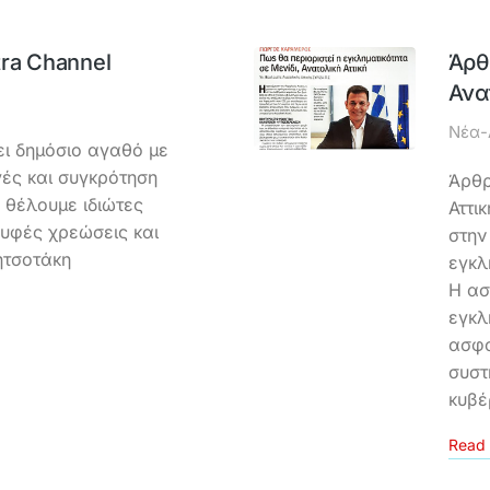
ra Channel
Άρθ
Ανα
Νέα-
ει δημόσιο αγαθό με
γές και συγκρότηση
Άρθρ
 θέλουμε ιδιώτες
Αττι
υφές χρεώσεις και
στην
ητσοτάκη
εγκλ
Η ασ
εγκλ
ασφα
συστ
κυβ
Read 