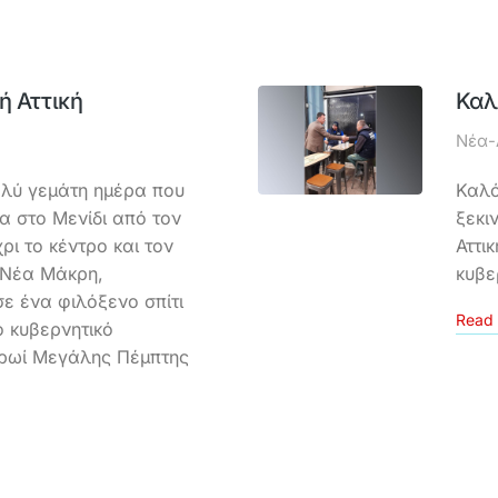
ή Αττική
Καλ
Νέα-
ολύ γεμάτη ημέρα που
Καλό
α στο Μενίδι από τον
ξεκι
ι το κέντρο και τον
Αττι
 Νέα Μάκρη,
κυβε
ε ένα φιλόξενο σπίτι
Read 
 κυβερνητικό
Πρωί Μεγάλης Πέμπτης