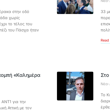
Νέα-
έρακα στην οδό
33 μ
μάδα χωρίς
πορε
έχρι το τέλος του
επισ
πέζι του Πάσχα ήταν
πολί
Read 
πομπή «Καλημέρα
Στο
Νέα-
Το Κ
διαρ
ANT1 για την
έρθε
κή Αττική με τον