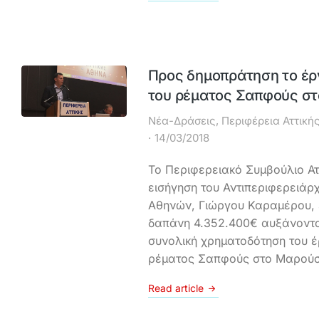
Προς δημοπράτηση το έρ
του ρέματος Σαπφούς σ
Νέα-Δράσεις
,
Περιφέρεια Αττική
14/03/2018
Το Περιφερειακό Συμβούλιο Ατ
εισήγηση του Αντιπεριφερειάρ
Αθηνών, Γιώργου Καραμέρου, 
δαπάνη 4.352.400€ αυξάνοντα
συνολική χρηματοδότηση του έ
ρέματος Σαπφούς στο Μαρούσ
Read article