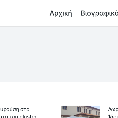
Αρχική
Βιογραφικ
ουρούση στο
Δωρ
τα του cluster
Ίδρ