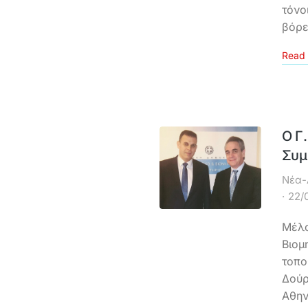
τόνο
βόρε
Read 
Ο Γ
Συμ
Νέα-
22/
Μέλο
Βιομ
τοπο
Δούρ
Αθην