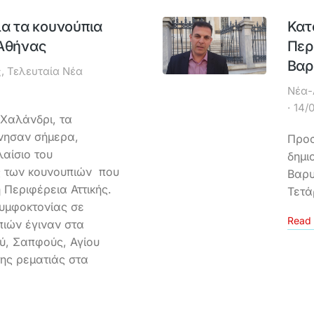
ια τα κουνούπια
Κατ
 Αθήνας
Περ
Βαρ
ς
,
Τελευταία Νέα
Νέα-
14/
 Χαλάνδρι, τα
ίνησαν σήμερα,
Προσ
λαίσιο του
δημι
 των κουνουπιών που
Βαρυ
 Περιφέρεια Αττικής.
Τετά
υμφοκτονίας σε
Read 
ιών έγιναν στα
ύ, Σαπφούς, Αγίου
της ρεματιάς στα