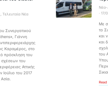
Νέα-
17/
ς
,
Τελευταία Νέα
Με σ
το Σ
ου Συνεργατικού
και 
thens», Γιάννη
και 
Αντιπεριφερειάρχης
σχολ
ος Καραμέρος, στο
του 
πό πρόσκληση του
Υπου
ν σχέσεων του
Περι
εριφέρειας Αττικής
Σικι
 Ιούλιο του 2017
 Ασία.
Read 