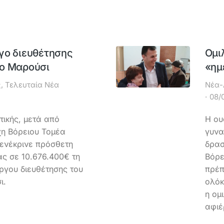
γο διευθέτησης
Ομι
το Μαρούσι
«ημ
ς
,
Τελευταία Νέα
Νέα-
08/
τικής, μετά από
Η ου
χη Βόρειου Τομέα
γυνα
ενέκρινε πρόσθετη
δρασ
ς σε 10.676.400€ τη
Βόρε
ργου διευθέτησης του
πρέπ
ι.
ολόκ
η ομ
αφιέ