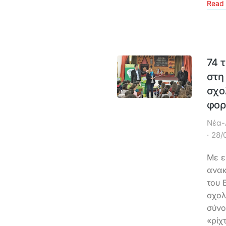
Read 
74 
στη
σχο
φορ
Νέα-
28/
Με ε
ανακ
του 
σχολ
σύνο
«ρίχ