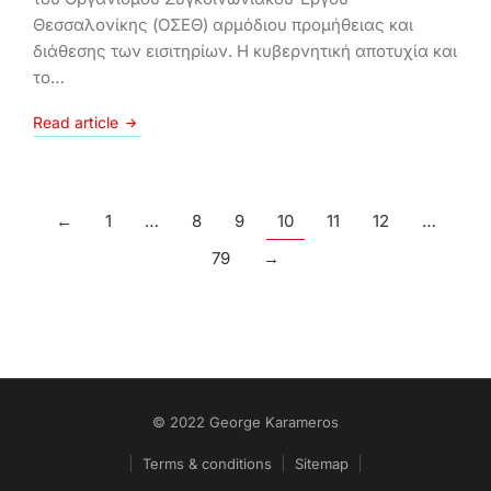
Θεσσαλονίκης (ΟΣΕΘ) αρμόδιου προμήθειας και
διάθεσης των εισιτηρίων. Η κυβερνητική αποτυχία και
το…
Read article
←
1
…
8
9
10
11
12
…
79
→
© 2022 George Karameros
Terms & conditions
Sitemap