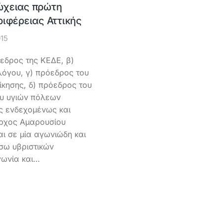
ώχειας πρώτη
ριφέρειας Αττικής
015
όεδρος της ΚΕΔΕ, β)
λόγου, γ) πρόεδρος του
οίκησης, δ) πρόεδρος του
ου υγιών πόλεων
ς ενδεχομένως και
ρχος Αμαρουσίου
ι σε μία αγωνιώδη και
σω υβριστικών
ωνία και…