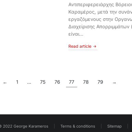
Αντιπεριφερειάρχης Βόρειο
Καραμέρος, μετά την συνάν
εργαζόμενους στην Οργαν
Διαχείρισης Απορριμμάτων 
είναι…
Read article
←
1
…
75
76
77
78
79
→
© 2022 George Karameros
Terms & conditions
Sitemap