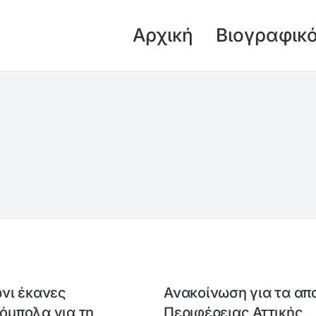
Αρχική
Βιογραφικ
νι έκανες
Ανακοίνωση για τα απ
όμπολα για τη
Περιφέρειας Αττικής