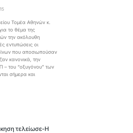
15
είου Τομέα Αθηνών κ.
ια το θέμα της
ών την ακόλουθη
ς εντυπώσεις οι
κείνων που αποσιωπούσαν
ζαν κανονικά, την
Π – του “οξυγόνου” των
ονται σήμερα και
οίκηση τελείωσε-Η