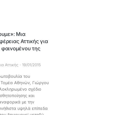
ουμε»: Μια
φέρειας Αττικής για
 φαινομένου της
ια Αττικής
19/01/2015
πρωτοβουλία του
 Τομέα Αθηνών, Γιώργου
ολοκληρωμένο σχέδιο
σθητοποίησης και
αναφορικά με την
υνήθιστα υψηλά επίπεδα
ου δημιουργεί μεταξύ