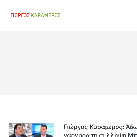
Γιώργος Καραμέρος: Άδω
γαργάρα τη σύλληψη Μπ