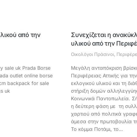
λικού από την
Συνεχίζεται η ανακύκ
υλικού από την Περιφέ
Οικολόγοι Πράσινοι
,
Περιφέρε
y sale uk Prada Borse
Μεγάλη ανταπόκριση βρίσκε
ada outlet online borse
Περιφέρειας Αττικής για τ
cm backpack for sale
εκλογικού υλικού και τη δι
gs uk
στήριξη δομών αλληλεγγύης
Κοινωνικά Παντοπωλεία. Σ
η δεύτερη φάση με τη συλ
χαρτιού από πολιτικά γρα
άμεσα στην πρωτοβουλία τη
Το κόμμα Ποτάμι, το…