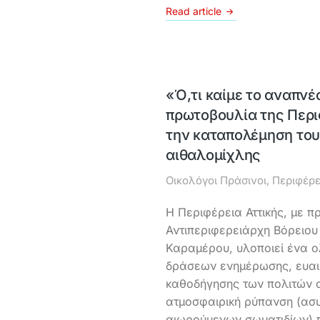
Read article
«Ό,τι καίμε το αναπνέ
πρωτοβουλία της Περι
την καταπολέμηση του
αιθαλομίχλης
Οικολόγοι Πράσινοι
,
Περιφέρε
Η Περιφέρεια Αττικής, με 
Αντιπεριφερειάρχη Βόρειου
Καραμέρου, υλοποιεί ένα 
δράσεων ενημέρωσης, ευαι
καθοδήγησης των πολιτών 
ατμοσφαιρική ρύπανση (ασ
αιωρούμενων σωματιδίων) π