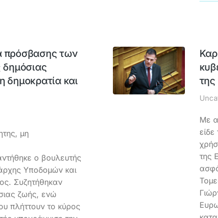
α πρόσβασης των
Καρ
ς δημόσιας
κυβ
η δημοκρατία και
της
Unca
Με α
είδε
της, μη
χρήσ
της 
αντήθηκε ο βουλευτής
ασφά
εάρχης Υποδομών και
Τομε
ς. Συζητήθηκαν
Γιώρ
σιας ζωής, ενώ
Ευρω
ου πλήττουν το κύρος
κατα