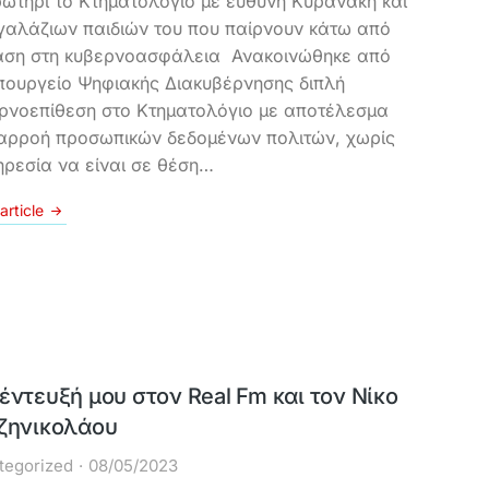
ωτήρι το Κτηματολόγιο με ευθύνη Κυρανάκη και
γαλάζιων παιδιών του που παίρνουν κάτω από
άση στη κυβερνοασφάλεια Ανακοινώθηκε από
πουργείο Ψηφιακής Διακυβέρνησης διπλή
ρνοεπίθεση στο Κτηματολόγιο με αποτέλεσμα
ιαρροή προσωπικών δεδομένων πολιτών, χωρίς
ηρεσία να είναι σε θέση…
article
έντευξή μου στον Real Fm και τον Νίκο
ζηνικολάου
tegorized
08/05/2023