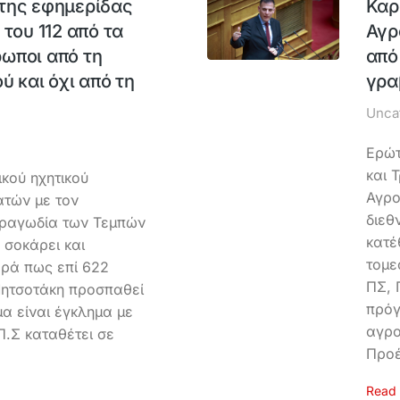
 της εφημερίδας
Καρ
του 112 από τα
Αγρ
ωποι από τη
από
ύ και όχι από τη
γρα
Unca
Ερώτ
και 
κού ηχητικού
Αγρο
ατών με τον
διεθ
τραγωδία των Τεμπών
κατέ
 σοκάρει και
τομε
ορά πως επί 622
ΠΣ, 
Μητσοτάκη προσπαθεί
πρόγ
α είναι έγκλημα με
αγρο
Π.Σ καταθέτει σε
Προέ
Read 