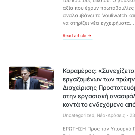
του κράτους δικαίου. Ο βουλε
αξία που έχουν πρωτοβουλίες
αναλαμβάνει το Vouliwatch κα
να στηρίξει νέα εγχειρήματα…
Read article
Καραμέρος: «Συνεχίζεται
εργαζομένων των πρώη
Διαχείρισης Προστατευ
στην εργασιακή ανασφάλε
κοντά το ενδεχόμενο απ
Uncategorized
,
Νέα-Δράσεις
23
ΕΡΩΤΗΣΗ Προς τον Υπουργό Π