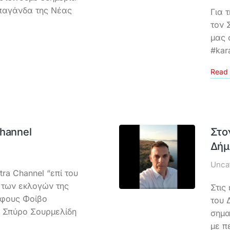
παγάνδα της Νέας
Για 
τον 
μας 
#kar
Read 
hannel
Στο
Δήμ
Unca
ra Channel “επί του
α των εκλογών της
Στις
άφους Φοίβο
του 
 Σπύρο Σουρμελίδη
σημα
με π