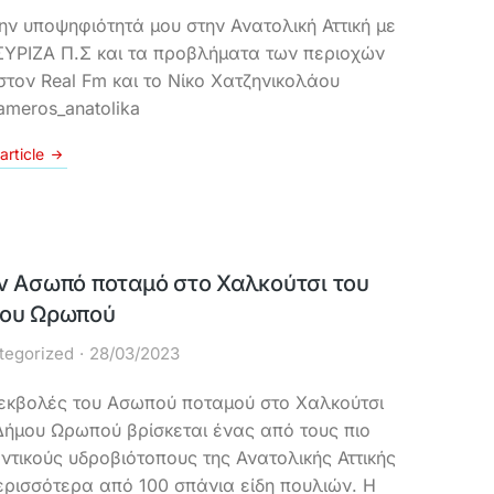
την υποψηφιότητά μου στην Ανατολική Αττική με
ΣΥΡΙΖΑ Π.Σ και τα προβλήματα των περιοχών
στον Real Fm και το Νίκο Χατζηνικολάου
ameros_anatolika
article
ν Ασωπό ποταμό στο Χαλκούτσι του
ου Ωρωπού
tegorized
28/03/2023
 εκβολές του Ασωπού ποταμού στο Χαλκούτσι
Δήμου Ωρωπού βρίσκεται ένας από τους πιο
ντικούς υδροβιότοπους της Ανατολικής Αττικής
ερισσότερα από 100 σπάνια είδη πουλιών. Η