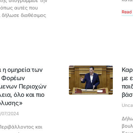
υτής υπογράμμισε την
 όπως αυτές που
Read 
ι δήλωσε διαθέσιμος
 η ομηρεία των
Καρ
ν Φορέων
με 
όμενων Περιοχών
παι
ια, όλο και πιο
βάσ
όλυσης»
Unca
/07/2024
Δήλω
βουλ
εριβάλλοντος και