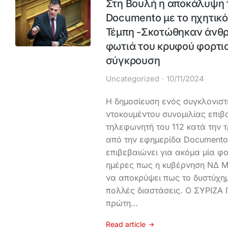
Στη Βουλή η αποκάλυψη
Documento με το ηχητικό 
Τέμπη -Σκοτώθηκαν άνθρ
φωτιά του κρυφού φορτιο
σύγκρουση
Uncategorized
10/11/2024
Η δημοσίευση ενός συγκλονιστι
ντοκουμέντου συνομιλίας επιβ
τηλεφωνητή του 112 κατά την 
από την εφημερίδα Documento
επιβεβαιώνει για ακόμα μία φ
ημέρες πως η κυβέρνηση ΝΔ 
να αποκρύψει πως το δυστύχημ
πολλές διαστάσεις. Ο ΣΥΡΙΖΑ 
πρώτη…
Read article