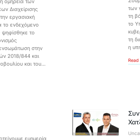
Σουρ
 η ομηρεία των
των 
ων Διαχείρισης
τη β
την εργασιακή
το Υ
ά το ενδεχόμενο
κυβε
 ψηφίσθηκε το
τη δ
ονισμός
η υπ
 ενσωμάτωση στην
ών 2018/844 και
Read 
οβουλίου και του…
Συν
Χατ
Unca
οτείνουμε ευημερία