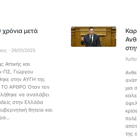
 χρόνια μετά
Καρ
Ανθ
στη
εις
26/01/2025
Άρθρ
 Αττικής και
Α-ΠΣ, Γιώργου
Ανθε
θηκε στην ΑΥΓΗ της
ανάπ
. ΤΟ ΑΡΘΡΟ Όταν τον
μια 
κλήθηκε να αναλάβει
καλε
υδείς στην Ελλάδα
όφελ
κυβερνητική θητεία και
κρίσ
ώρα…
πολέ
απότ
της 