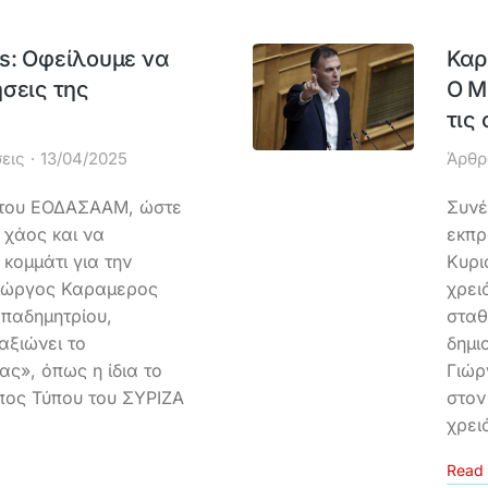
s: Οφείλουμε να
Καρ
σεις της
Ο Μ
τις
εις
13/04/2025
Άρθρ
 του ΕΟΔΑΣΑΑΜ, ώστε
Συνέ
 χάος και να
εκπρ
κομμάτι για την
Κυρι
Γιώργος Καραμερος
χρει
παδημητρίου,
σταθ
αξιώνει το
δημι
ς», όπως η ίδια το
Γιώρ
πος Τύπου του ΣΥΡΙΖΑ
στον
χρει
Read 