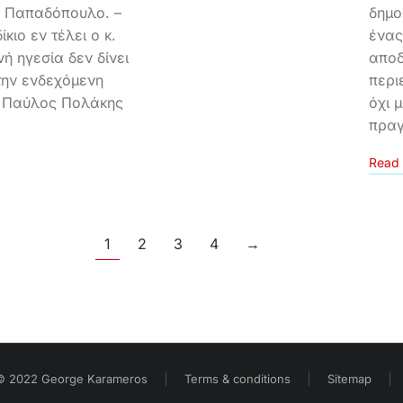
α Παπαδόπουλο. –
δημο
κιο εν τέλει ο κ.
ένας
ή ηγεσία δεν δίνει
αποδ
την ενδεχόμενη
περι
 Παύλος Πολάκης
όχι 
πραγ
Read 
1
2
3
4
→
© 2022 George Karameros
Terms & conditions
Sitemap