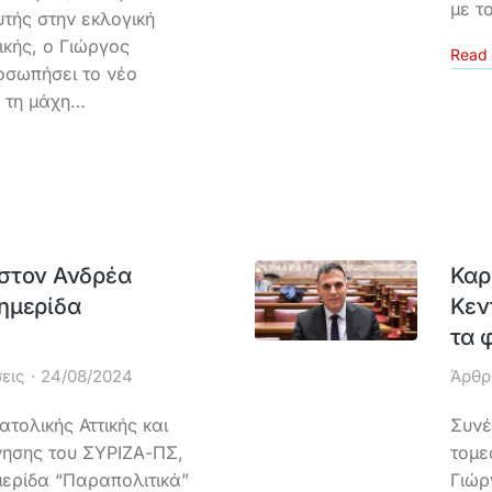
με τ
τής στην εκλογική
ικής, ο Γιώργος
Read 
σωπήσει το νέο
ι τη μάχη…
στον Ανδρέα
Καρ
ημερίδα
Κεν
τα 
εις
24/08/2024
Άρθρ
τολικής Αττικής και
Συνέ
ησης του ΣΥΡΙΖΑ-ΠΣ,
τομε
ερίδα “Παραπολιτικά”
Γιώρ