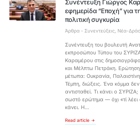
Συνέντευξη Γιώργος Κα
εφημερίδα “Εποχή” για τ
πολιτική συγκυρία
Άρθρα - Συνεντεύξεις
,
Νέα-Δράσ
Συνέντευξη του βουλευτή Ανατο
εκπροσώπου Τύπου του ΣΥΡΙΖ
Καραμέρου στις δημοσιογράφ
και Μέλπτω Πετράκη. Ερώτηση:
μέτωπα: Ουκρανία, Παλαιστίνη
Τέμπη, διώξεις. Ένα κόμμα δεν
αντισταθεί. Τι κάνει ο ΣΥΡΙΖΑ;
σωστό ερώτημα — όχι «τί λέει 
κάνει. Η…
Read article