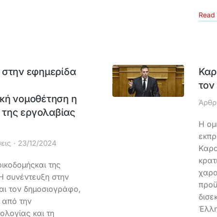
Read 
 στην εφημερίδα
Καρ
τον
κή νομοθέτηση η
Άρθρ
ι της εργολαβίας
Η ομ
εκπρ
εις
23/12/2024
Καρα
κρατ
οικοδομήςκαι της
χαρα
 συνέντευξη στην
προϋ
αι τον δημοσιογράφο,
δισε
 από την
Έλλη
ολογίας και τη