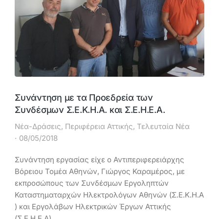
Συνάντηση με τα Προεδρεία των
Συνδέσμων Σ.Ε.Κ.Η.Α. και Σ.Ε.Η.Ε.Α.
Νέα-Δράσεις
,
Περιφέρεια Αττικής
,
Τελευταία Νέα
08/05/2018
Συνάντηση εργασίας είχε ο Αντιπεριφερειάρχης
Βόρειου Τομέα Αθηνών, Γιώργος Καραμέρος, με
εκπροσώπους των Συνδέσμων Εργοληπτών
Καταστηματαρχών Ηλεκτρολόγων Αθηνών (Σ.Ε.Κ.Η.Α
) και Εργολάβων Ηλεκτρικών Έργων Αττικής
(Σ.Ε.Η.Ε.Α).