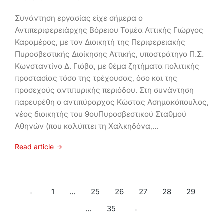
Συνάντηση εργασίας είχε σήμερα ο
Αντιπεριφερειάρχης Βόρειου Τομέα Αττικής Γιώργος
Καραμέρος, με τον Διοικητή της Περιφερειακής
Πυροσβεστικής Διοίκησης Αττικής, υποστράτηγο Π.Σ.
Κωνσταντίνο Δ. Γιόβα, με θέμα ζητήματα πολιτικής
προστασίας τόσο της τρέχουσας, όσο και της
προσεχούς αντιπυρικής περιόδου. Στη συνάντηση
παρευρέθη ο αντιπύραρχος Κώστας Ασημακόπουλος,
νέος διοικητής του 9ουΠυροσβεστικού Σταθμού
Αθηνών (που καλύπτει τη Χαλκηδόνα,…
Read article
←
1
…
25
26
27
28
29
…
35
→