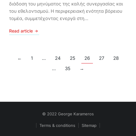
διάδοση του μηνύματος της καλής συνεργασίας και
του εθελοντισμού. Η περιφερειακή ενότητα βόρειου
τομέα, συμμετέχοντας ενεργά στη…
Read article
←
1
…
24
25
26
27
28
…
35
→
© 2022 George Karameros
Terms & conditions
Sitemap