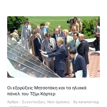
Οι εξορύξεις Μητσοτάκη και τα ηλιακά
πάνελ του Τζίμι Κάρτερ
Άρθρα - Συνεντεύξεις
,
Νέα-Δράσεις
By
karamerosg