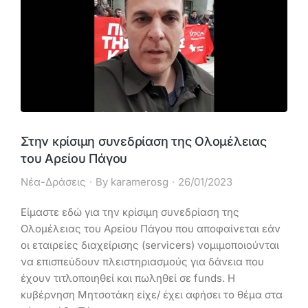
Στην κρίσιμη συνεδρίαση της Ολομέλειας
του Αρείου Πάγου
Νέα-Δράσεις
By
karamerosg
26/01/2023
Είμαστε εδώ για την κρίσιμη συνεδρίαση της
Ολομέλειας του Αρείου Πάγου που αποφαίνεται εάν
οι εταιρείες διαχείρισης (servicers) νομιμοποιούνται
να επισπεύδουν πλειστηριασμούς για δάνεια που
έχουν τιτλοποιηθεί και πωληθεί σε funds. Η
κυβέρνηση Μητσοτάκη είχε/ έχει αφήσει το θέμα στα