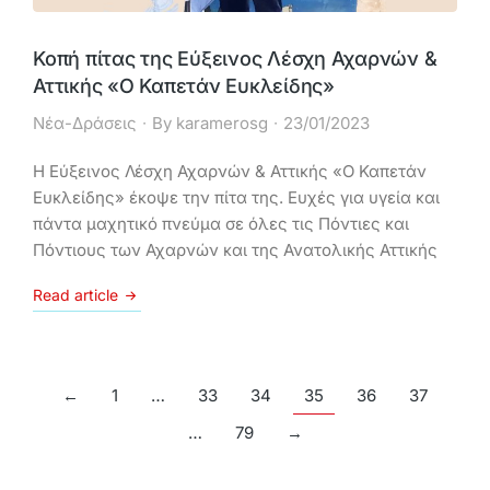
Κοπή πίτας της Εύξεινος Λέσχη Αχαρνών &
Αττικής «Ο Καπετάν Ευκλείδης»
Νέα-Δράσεις
By
karamerosg
23/01/2023
Η Εύξεινος Λέσχη Αχαρνών & Αττικής «Ο Καπετάν
Ευκλείδης» έκοψε την πίτα της. Ευχές για υγεία και
πάντα μαχητικό πνεύμα σε όλες τις Πόντιες και
Πόντιους των Αχαρνών και της Ανατολικής Αττικής
Read article
←
1
…
33
34
35
36
37
…
79
→