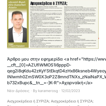
Άρθρο μου στην εφημερίδα <a href="https://ww
__cft__[0]=AZUfiWMOS1i6pppD-
qeg2i8qKdu42zKyYStEkqtD4zHx86ksneb4Wyeo
lNlwmh0ZmSW0X3oP2Z8mndTNXs_zNaiNaPX_W
b732xBupc&__tn__=-]K-R">Αχαρναϊκή</a>
Νέα-Δράσεις
By
karamerosg
12/02/2023
Αισχροκέρδεια ή ΣΥΡΙΖΑ; Αισχροκέρδεια ή ΣΥΡΙΖΑ;