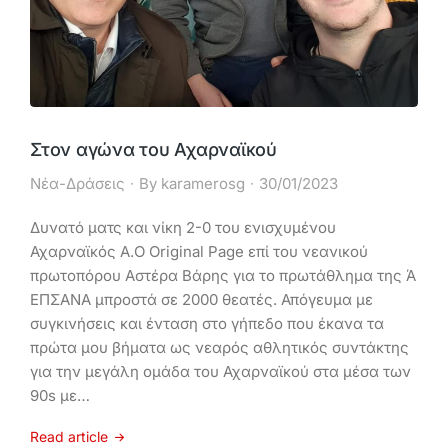
Στον αγώνα του Αχαρναϊκού
Νέα-Δράσεις
By
karamerosg
30/01/2023
Δυνατό ματς και νίκη 2-0 του ενισχυμένου
Αχαρναϊκός Α.Ο Original Page επί του νεανικού
πρωτοπόρου Αστέρα Βάρης για το πρωτάθλημα της Ά
ΕΠΣΑΝΑ μπροστά σε 2000 θεατές. Απόγευμα με
συγκινήσεις και ένταση στο γήπεδο που έκανα τα
πρώτα μου βήματα ως νεαρός αθλητικός συντάκτης
για την μεγάλη ομάδα του Αχαρναϊκού στα μέσα των
90s με…
Read article