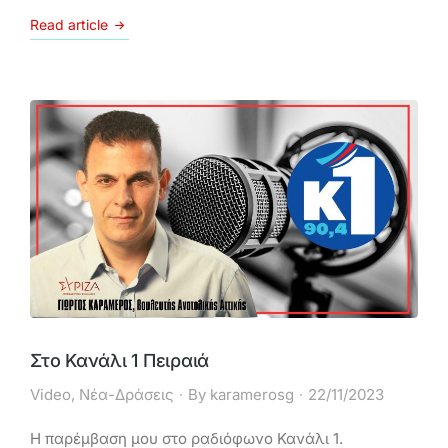
Read article
Στο Κανάλι 1 Πειραιά
Video
,
Νέα-Δράσεις
By
karamerosg
22/11/2023
Η παρέμβαση μου στο ραδιόφωνο Κανάλι 1.