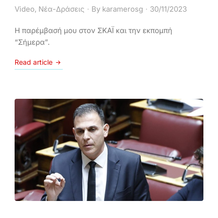
Video
,
Νέα-Δράσεις
By
karamerosg
30/11/2023
Η παρέμβασή μου στον ΣΚΑΪ και την εκπομπή
“Σήμερα”.
Read article