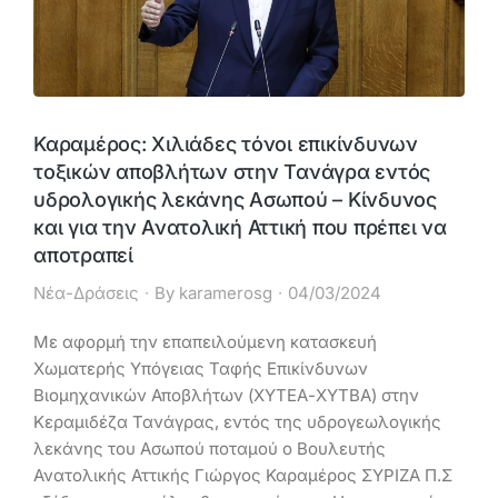
Καραμέρος: Χιλιάδες τόνοι επικίνδυνων
τοξικών αποβλήτων στην Τανάγρα εντός
υδρολογικής λεκάνης Ασωπού – Κίνδυνος
και για την Ανατολική Αττική που πρέπει να
αποτραπεί
Νέα-Δράσεις
By
karamerosg
04/03/2024
Με αφορμή την επαπειλούμενη κατασκευή
Χωματερής Υπόγειας Ταφής Επικίνδυνων
Βιομηχανικών Αποβλήτων (ΧΥΤΕΑ-ΧΥΤΒΑ) στην
Κεραμιδέζα Τανάγρας, εντός της υδρογεωλογικής
λεκάνης του Ασωπού ποταμού ο Βουλευτής
Ανατολικής Αττικής Γιώργος Καραμέρος ΣΥΡΙΖΑ Π.Σ