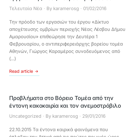
Τελευταία Νέα
By
karamerosg
01/02/2016
Την πρόοδο των εργασιών του έργου «Δίκτυο
αποχέτευσης ομβρίων περιοχής Νέας Λέσβου Δήμου
Αμαρουσίου» επιθεώρησε την Δευτέρα 1
Φεβρουαρίου, ο αντιπεριϕερειάρχης βορείου τομέα
Αθηνών, Γιώργος Καραμέρος συνοδευόμενος από
(...)
Read article
Προβλήματα στο Βόρειο Τομέα από την
έντονη κακοκαιρία και τον ανεμοστρόβιλο
Uncategorized
By
karamerosg
29/01/2016
22.10.2015 Τα έντονα καιρικά φαινόμενα που
έπληξαν την Αττική από τις πρώτες πρωινές ώρες,