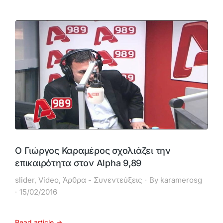
Ο Γιώργος Καραμέρος σχολιάζει την
επικαιρότητα στον Alpha 9,89
slider
,
Video
,
Άρθρα - Συνεντεύξεις
By
karamerosg
15/02/2016
Read article