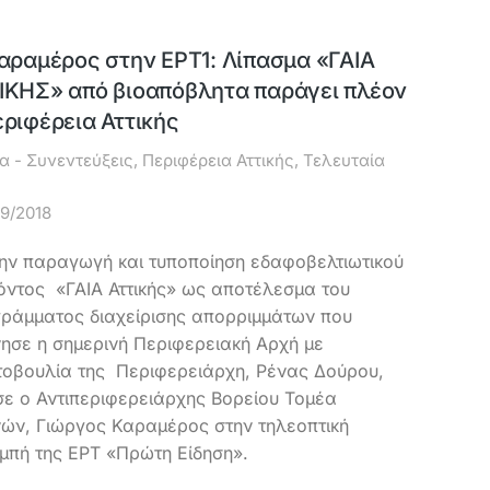
Καραμέρος στην ΕΡΤ1: Λίπασμα «ΓΑΙΑ
ΙΚΗΣ» από βιοαπόβλητα παράγει πλέον
εριφέρεια Αττικής
α - Συνεντεύξεις
,
Περιφέρεια Αττικής
,
Τελευταία
09/2018
την παραγωγή και τυποποίηση εδαφοβελτιωτικού
όντος «ΓΑΙΑ Αττικής» ως αποτέλεσμα του
ράμματος διαχείρισης απορριμμάτων που
νησε η σημερινή Περιφερειακή Αρχή με
οβουλία της Περιφερειάρχη, Ρένας Δούρου,
σε ο Αντιπεριφερειάρχης Βορείου Τομέα
ών, Γιώργος Καραμέρος στην τηλεοπτική
μπή της ΕΡΤ «Πρώτη Είδηση».