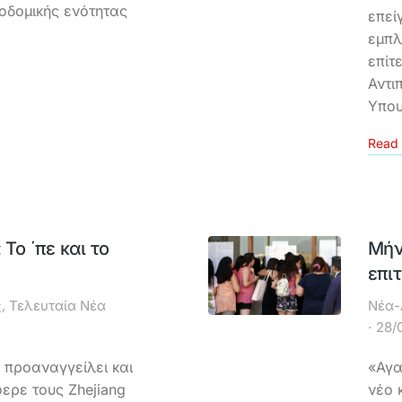
οδομικής ενότητας
επεί
εμπλ
επίτ
Αντι
Υπο
Read 
Το ΄πε και το
Μήν
επι
ς
,
Τελευταία Νέα
Νέα-
28/
 προαναγγείλει και
«Αγα
ερε τους Zhejiang
νέο 