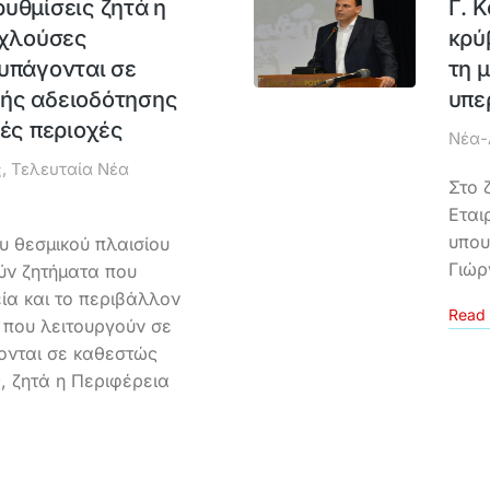
υθμίσεις ζητά η
Γ. 
οχλούσες
κρύ
υπάγονται σε
τη 
ής αδειοδότησης
υπε
κές περιοχές
Νέα-
ς
,
Τελευταία Νέα
Στο 
Εται
υπου
 θεσμικού πλαισίου
Γιώρ
ύν ζητήματα που
ία και το περιβάλλον
Read 
 που λειτουργούν σε
γονται σε καθεστώς
, ζητά η Περιφέρεια