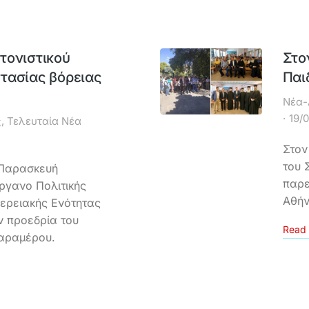
τονιστικού
Στο
τασίας βόρειας
Παι
Νέα-
19/
ς
,
Τελευταία Νέα
Στον
του 
 Παρασκευή
παρε
Όργανο Πολιτικής
Αθήν
ερειακής Ενότητας
ν προεδρία του
Read 
Καραμέρου.