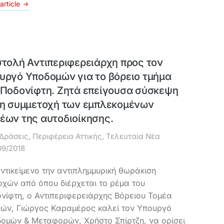
article
στολή Αντιπεριφερειάρχη προς τον
υργό Υποδομών για το βόρειο τμήμα
 Ποδονίφτη. Ζητά επείγουσα σύσκεψη
τη συμμετοχή των εμπλεκομένων
έων της αυτοδιοίκησης.
Δράσεις
,
Περιφέρεια Αττικής
,
Τελευταία Νέα
09/2018
ντικείμενο την αντιπλημμυρική θωράκιση
οχών από όπου διέρχεται το ρέμα του
νίφτη, ο Αντιπεριφερειάρχης Βόρειου Τομέα
ών, Γιώργος Καραμέρος καλεί τον Υπουργό
ομών & Μεταφορών, Χρήστο Σπίρτζη, να ορίσει