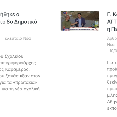
χήθηκε ο
Γ. 
το 8ο Δημοτικό
ΑΤΤ
η Π
ς
,
Τελευταία Νέα
Άρθρ
Νέα
10/
ού Σχολείου
Για 
τιπεριφερειάρχης
προϊ
ος Καραμέρος.
προγ
ου ξανάσμιξαν στον
ξεκί
για τα «πρωτάκια»
πρωτ
 για τη νέα σχολική
μίλη
Αθην
εκπο