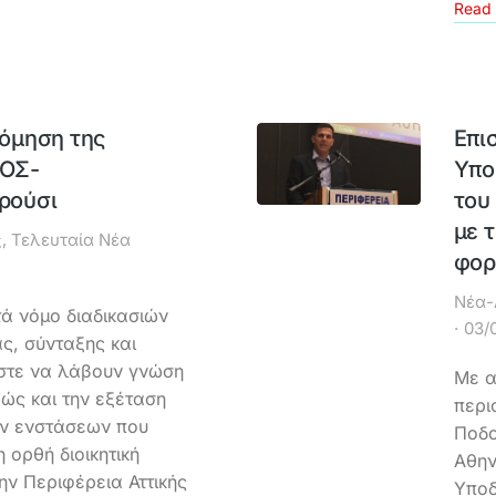
Read 
όμηση της
Επι
ΟΣ-
Υπο
ρούσι
του
με 
ς
,
Τελευταία Νέα
φορ
Νέα-
ά νόμο διαδικασιών
03/
ς, σύνταξης και
ώστε να λάβουν γνώση
Με α
θώς και την εξέταση
περι
ων ενστάσεων που
Ποδο
ορθή διοικητική
Αθην
ην Περιφέρεια Αττικής
Υποδ