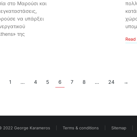
σία στο Μαρούσι και
πολλ
 εγκαταστάσεις,
κατά
ορούσε να υπάρξει
χώρα
νεργατικού
υπομ
thens» της
Read 
1
…
4
5
6
7
8
…
24
→
© 2022 George Karameros
Terms & conditions
Sitemap