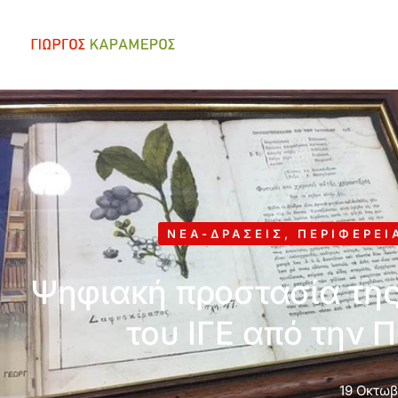
ΝΈΑ-ΔΡΆΣΕΙΣ
,
ΠΕΡΙΦΈΡΕΙ
Ψηφιακή προστασία της
του ΙΓΕ από την 
19 Οκτωβ