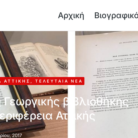
Αρχική
Βιογραφικ
Α ΑΤΤΙΚΉΣ
,
ΤΕΛΕΥΤΑΊΑ ΝΈΑ
 Γεωργικής βιβλιοθήκης
Περιφέρεια Αττικής
ρίου, 2017