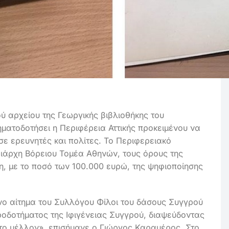
ού αρχείου της Γεωργικής βιβλιοθήκης του
ρηματοδοτήσει η Περιφέρεια Αττικής προκειμένου να
σε ερευνητές και πολίτες.
Το Περιφερειακό
ειάρχη Βόρειου Τομέα Αθηνών, τους όρους της
η, με το ποσό των 100.000 ευρώ, της ψηφιοποίησης
νο αίτημα του Συλλόγου Φίλοι του δάσους Συγγρού
ηροδοτήματος της Ιφιγένειας Συγγρού, διαψεύδοντας
το μέλλον», επισήμανε ο Γιώργος Καραμέρος. Στο