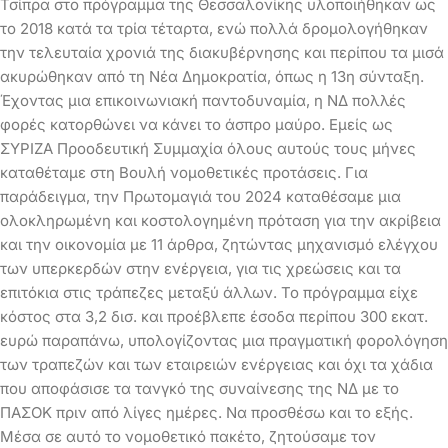
Τσίπρα στο πρόγραμμα της Θεσσαλονίκης υλοποιήθηκαν ως
το 2018 κατά τα τρία τέταρτα, ενώ πολλά δρομολογήθηκαν
την τελευταία χρονιά της διακυβέρνησης και περίπου τα μισά
ακυρώθηκαν από τη Νέα Δημοκρατία, όπως η 13η σύνταξη.
Έχοντας μια επικοινωνιακή παντοδυναμία, η ΝΔ πολλές
φορές κατορθώνει να κάνει το άσπρο μαύρο. Εμείς ως
ΣΥΡΙΖΑ Προοδευτική Συμμαχία όλους αυτούς τους μήνες
καταθέταμε στη Βουλή νομοθετικές προτάσεις. Για
παράδειγμα, την Πρωτομαγιά του 2024 καταθέσαμε μια
ολοκληρωμένη και κοστολογημένη πρόταση για την ακρίβεια
και την οικονομία με 11 άρθρα, ζητώντας μηχανισμό ελέγχου
των υπερκερδών στην ενέργεια, για τις χρεώσεις και τα
επιτόκια στις τράπεζες μεταξύ άλλων. Το πρόγραμμα είχε
κόστος στα 3,2 δισ. και προέβλεπε έσοδα περίπου 300 εκατ.
ευρώ παραπάνω, υπολογίζοντας μια πραγματική φορολόγηση
των τραπεζών και των εταιρειών ενέργειας και όχι τα χάδια
που αποφάσισε τα τανγκό της συναίνεσης της ΝΔ με το
ΠΑΣΟΚ πριν από λίγες ημέρες. Να προσθέσω και το εξής.
Μέσα σε αυτό το νομοθετικό πακέτο, ζητούσαμε τον