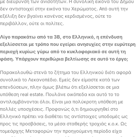
με διεύρυνση των ανισοτήτων. Η συνολική εικόνα του Δήμου
δεν αντιστοιχεί στην εικόνα του Χερώματος. Από αυτή την
εξέλιξη δεν βγαίνει κανένας κερδισμένος, ούτε το
περιβάλλον, ούτε οι πολίτες.
Λίγο παρακάτω από τα 3Β, στο Ελληνικό, η επένδυση
εξελίσσεται με τρόπο που εγείρει ανησυχίες στην ευρύτερη
περιοχή κυρίως γύρω από το κυκλοφοριακό σε αυτή τη
φάση. Υπάρχουν περιθώρια βελτίωσης σε αυτό το έργο;
Παρακολουθώ στενά το ζήτημα του Ελληνικού διότι αφορά
συνολικά το Λεκανοπέδιο. Εμείς δεν είμαστε κατά των
επενδύσεων, πλην όμως βλέπω ότι εξελίσσεται σε μια
υπόθεση real estate. Πουλάνε οικόπεδα και αυτό το το
αντιλαμβάνονται όλοι. Είναι μια πολύκροτη υπόθεση με
πολλές υποσχέσεις. Προφανώς ό,τι δημιουργηθεί στο
Ελληνικό πρέπει να διαθέτει τις αντίστοιχες υποδομές ως
προς τις προσβάσεις, τα μέσα σταθερής τροχιάς κ.ο.κ. Ως
τομεάρχης Μεταφορών την προηγούμενη περίοδο είχα