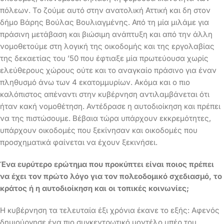
πόλεων. Το ζούμε αυτό στην ανατολική Αττική και δη στον
δήμο Βάρης Βούλας Βουλιαγμένης. Από τη μία μιλάμε για
πράσινη μετάβαση και βιώσιμη ανάπτυξη και από την άλλη
νομοθετούμε στη λογική της οικοδομής και της εργολαβίας
της δεκαετίας του ’50 που έφτιαξε μία πρωτεύουσα χωρίς
ελεύθερους χώρους ούτε και το αναγκαίο πράσινο για έναν
πληθυσμό άνω των 4 εκατομμυρίων. Ακόμα και ο πιο
καλόπιστος απέναντι στην κυβέρνηση αντιλαμβάνεται ότι
ήταν κακή νομοθέτηση. Αντέδρασε η αυτοδιοίκηση και πρέπει
να της πιστώσουμε. Βέβαια τώρα υπάρχουν εκκρεμότητες,
υπάρχουν οικοδομές που ξεκίνησαν και οικοδομές που
προσχηματικά φαίνεται να έχουν ξεκινήσει.
Ένα ευρύτερο ερώτημα που προκύπτει είναι ποιος πρέπει
να έχει τον πρώτο λόγο για τον πολεοδομικό σχεδιασμό, το
κράτος ή η αυτοδιοίκηση και οι τοπικές κοινωνίες;
Η κυβέρνηση τα τελευταία έξι χρόνια έκανε το εξής: Αφενός
δημιούργησε ένα πιο συγκεντρωτικό μοντέλο υπέρ του