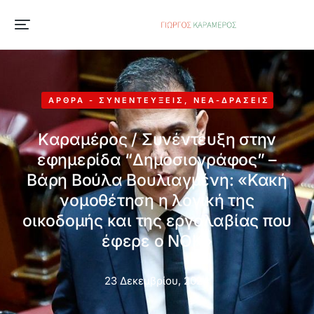
ΆΡΘΡΑ - ΣΥΝΕΝΤΕΎΞΕΙΣ
,
ΝΈΑ-ΔΡΆΣΕΙΣ
Kαραμέρος / Συνέντευξη στην
εφημερίδα “Δημοσιογράφος” –
Βάρη Βούλα Βουλιαγμένη: «Κακή
νομοθέτηση η λογική της
οικοδομής και της εργολαβίας που
έφερε ο ΝΟΚ»
23 Δεκεμβρίου, 2024