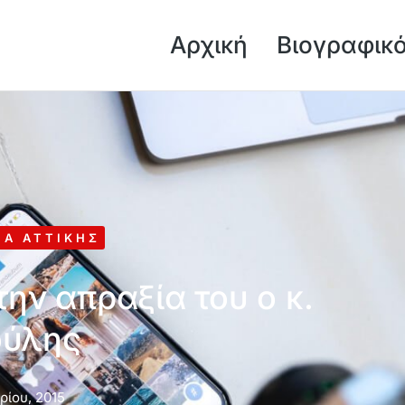
Αρχική
Βιογραφικ
ΙΑ ΑΤΤΙΚΉΣ
την απραξία του ο κ.
ούλης
ρίου, 2015