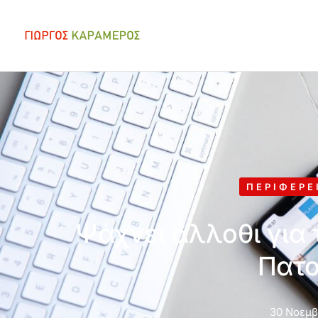
ΠΕΡΙΦΈΡΕ
Ψάχνει άλλοθι για 
Πατ
30 Νοεμβ