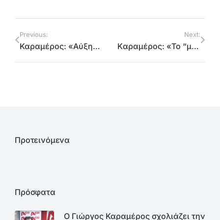
Previous:
Next:
Καραμέρος: «Αύξηση των Δημοτικών Τελών του Δήμου Αχαρνών έως 80%»
Kαραμέρος: «Το “μ” στο λογότυπο του Μετρό Θεσσαλονίκης θυμίζει και το μάσημα του δημόσιου ταμείου»
Προτεινόμενα
Πρόσφατα
Ο Γιώργος Καραμέρος σχολιάζει την