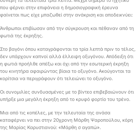
συνέβη τα τελευταία τρία λεπτά. Μέχρι σήμερα το ηχητικό
που φέρνει στην επιφάνεια η δημοσιογραφική έρευνα
φαίνεται πως είχε μπαζωθεί στην ανάκριση και αποδεικνύει:
Άνθρωποι επιβίωσαν από την σύγκρουση και πέθαναν από τη
φωτιά της έκρηξης.
Στο βαγόνι όπου καταγράφονται τα τρία λεπτά πριν το τέλος,
δεν υπάρχουν καπνοί αλλά έλλειψη οξυγόνου. Απόδειξη ότι
η φωτιά προήλθε απέξω και όχι από την εσωτερική έκρηξη
του κινητήρα αφαιρώντας βίαια το οξυγόνο. Ακούγονται τα
κορίτσια να περιγράφουν ότι τελειώνει το οξυγόνο.
Οι συνομιλίες συνδυασμένες με το βίντεο επιβεβαιώνουν ότι
υπήρξε μια μεγάλη έκρηξη από το κρυφό φορτίο του τρένο.
Μια από τις κοπέλες, με την τελευταία της ανάσα
καταφέρνει να πει στην 20χρονη Μάρθη Ψαροπούλου, κόρη
της Μαρίας Καρυστιανού: «Μάρθη σ αγαπώ».