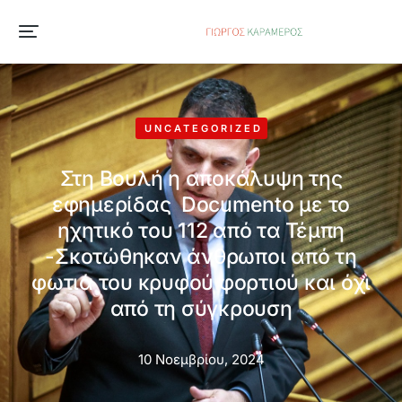
UNCATEGORIZED
Στη Βουλή η αποκάλυψη της
εφημερίδας Documento με το
ηχητικό του 112 από τα Τέμπη
-Σκοτώθηκαν άνθρωποι από τη
φωτιά του κρυφού φορτιού και όχι
από τη σύγκρουση
10 Νοεμβρίου, 2024