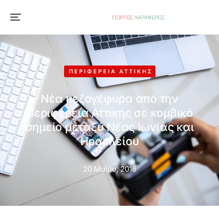
ΠΕΡΙΦΈΡΕΙΑ ΑΤΤΙΚΉΣ
Νέα πεζογέφυρα από την
Περιφέρεια Αττικής σε κομβικό
σημείο μεταξύ Νέας Ιωνίας και
Ηρακλείου
20 Μαΐου, 2016