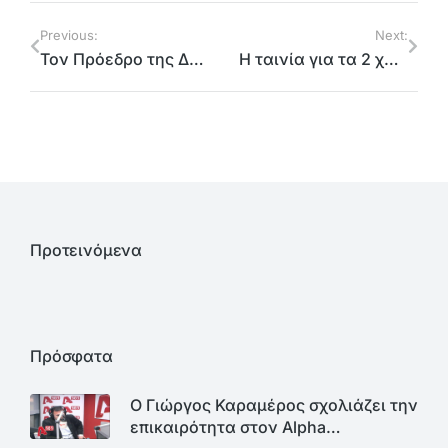
Previous:
Next:
Τον Πρόεδρο της Δημοκρατίας Προκόπη Παυλόπουλο ενημέρωσε ο Αντιπεριφερειάρχης Γιώργος Καραμέρος για την αντιπυρική περίοδο
Η ταινία για τα 2 χρόνια της Περιφέρειας Αττικής στον βόρειο τομέα στην κατάμεστη αίθουσα του κινηματογράφου Αβάνα
Προτεινόμενα
Πρόσφατα
Ο Γιώργος Καραμέρος σχολιάζει την
επικαιρότητα στον Alpha…