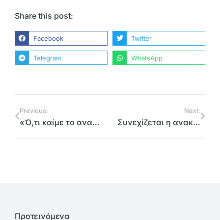
Share this post:
Facebook
Twitter
Telegram
WhatsApp
Previous:
Next:
«Ό,τι καίμε το αναπνέουμε»: Μια πρωτοβουλία της Περιφέρειας Αττικής για την καταπολέμηση του φαινομένου της αιθαλομίχλης
Συνεχίζεται η ανακύκλωση εκλογικού υλικού από την Περιφέρεια Αττικής
Προτεινόμενα