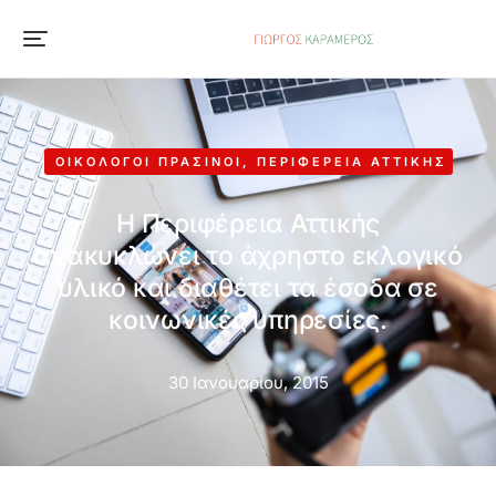
ΟΙΚΟΛΌΓΟΙ ΠΡΆΣΙΝΟΙ
,
ΠΕΡΙΦΈΡΕΙΑ ΑΤΤΙΚΉΣ
Η Περιφέρεια Αττικής
ανακυκλώνει το άχρηστο εκλογικό
υλικό και διαθέτει τα έσοδα σε
κοινωνικές υπηρεσίες.
30 Ιανουαρίου, 2015