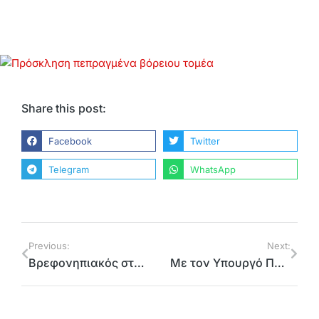
Share this post:
Facebook
Twitter
Telegram
WhatsApp
Previous:
Next:
Βρεφονηπιακός σταθμός για δεκάδες παιδιά του Ηρακλείου Αττικής από την Περιφέρεια, που ανταποκρίθηκε στο αίτημα της τοπικής κοινωνίας
Με τον Υπουργό Περιβάλλοντος της Ρωσίας Ντονσκόι Γεφίμοβιτς συναντήθηκε στη Μόσχα ο αντιπεριφερειάρχης Γιώργος Καραμέρος