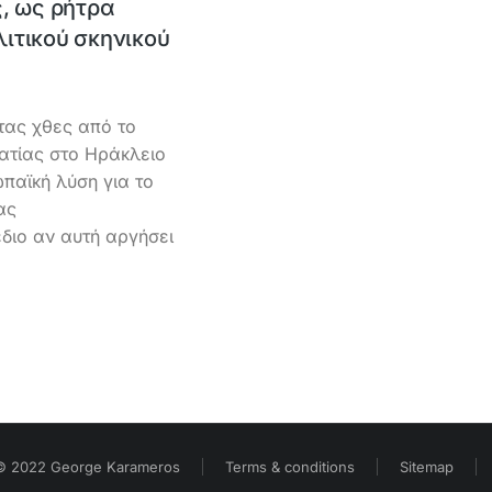
, ως ρήτρα
ιτικού σκηνικού
τας χθες από το
ατίας στο Ηράκλειο
παϊκή λύση για το
ας
διο αν αυτή αργήσει
© 2022 George Karameros
Terms & conditions
Sitemap