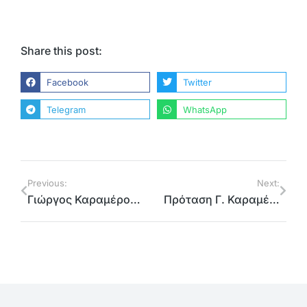
Share this post:
Facebook
Twitter
Telegram
WhatsApp
Previous:
Next:
Γιώργος Καραμέρος: Άδωνι έκανες γαργάρα τη σύλληψη Μπόμπολα για τη λίστα Λαγκάρντ
Πρόταση Γ. Καραμέρου για διαρκή έκθεση Αφίσας για την Οδική Ασφάλεια στους χώρους εξέτασης υποψηφίων οδηγών