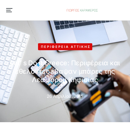
ΠΕΡΙΦΈΡΕΙΑ ΑΤΤΙΚΉΣ
Let’ s Do it Greece: Περιφέρεια και
εθελοντές έβαψαν μπάρες της
Λεωφόρου Κηφισίας
26 Απριλίου, 2015