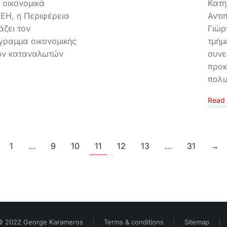
 οικονομικά
Κατη
ΕΗ, η Περιφέρεια
Αντι
άζει τον
Γιώρ
γραμμα οικονομικής
τμήμ
ων καταναλωτών
συνε
προκ
πολυ
Read 
1
…
9
10
11
12
13
…
31
→
© 2022 George Karameros
Terms & conditions
Sitemap