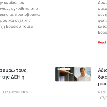
ν καρδιά του
Δράσ
ωνίας, εγκρίθηκε από
άμεσ
τικής με πρωτοβουλία
συντ
ρου και σχετικής
φωτι
ρχη Βόρειου Τομέα
κατα
Βορε
Read 
ια ευρώ τους
Αδι
 της ΔΕΗ η
δικ
μαι
ς
,
Τελευταία Νέα
Νέα-
07/