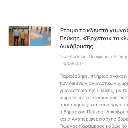
Έτοιμο το κλειστό γυμνα
Πεύκης. «Έρχεται» το κλ
Λυκόβρυσης
Νέα-Δράσεις
,
Περιφέρεια Αττική
15/09/2017
Παραδόθηκε, πλήρως ανακαινι
των διεθνών αγωνιστικών χώρω
γυμναστήριο της Πεύκης, με τ
σωματείων να κάνουν ήδη τις 
προπονήσεις στο καινούργιο π
ο δήμαρχος Πεύκης- Λυκόβρυσ
και ο Αντιπεριφερειάρχης Βόρ
Γιώργος Καραμέρος καθώς το