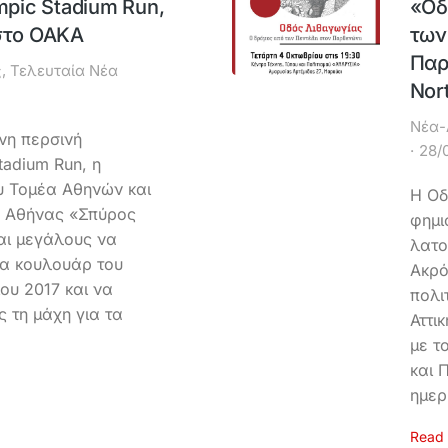
mpic Stadium Run,
«Οδ
 στο ΟΑΚΑ
των
Παρ
ς
,
Τελευταία Νέα
Nor
Νέα-
νη περσινή
28/
tadium Run, η
υ Τομέα Αθηνών και
Η Οδ
ο Αθήνας «Σπύρος
φημι
αι μεγάλους να
λατο
τα κουλουάρ του
Ακρό
ου 2017 και να
πολι
ς τη μάχη για τα
Αττι
με τ
και 
ημερ
Read 