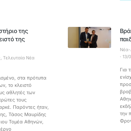
στήριο της
Βρά
ειστό της
παι
Νέα-
13/
ς
,
Τελευταία Νέα
Για 
ενίσ
σμένο, στα πρότυπα
προσ
ν, το κλειστό
βραβ
ους αθλητές των
Αθην
πρώτες τους
εκδή
αρκέ. Παρόντες ήταν,
την 
ης, Τάσος Μαυρίδης
Φρον
ειου Τομέα Αθηνών,
 έργο