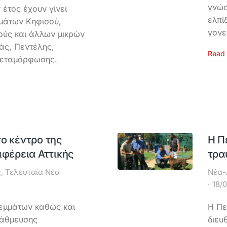
γνώσ
έτος έχουν γίνει
ελπί
εμάτων Κηφισού,
γονε
ούς και άλλων μικρών
άς, Πεντέλης,
Read 
Μεταμόρφωσης.
ο κέντρο της
Η Π
ιφέρεια Αττικής
τρα
ς
,
Τελευταία Νέα
Νέα-
18/
εμμάτων καθώς και
Η Πε
τάθμευσης
διευ