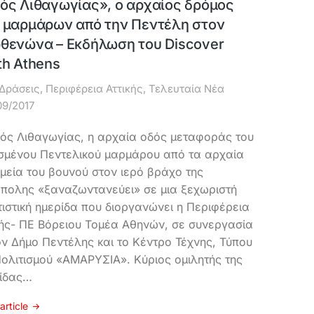
ός Λιθαγωγίας», ο αρχαίος δρόμος
 μαρμάρων από την Πεντέλη στον
θενώνα – Εκδήλωση του Discover
th Athens
Δράσεις
,
Περιφέρεια Αττικής
,
Τελευταία Νέα
09/2017
ός Λιθαγωγίας, η αρχαία οδός μεταφοράς του
σμένου Πεντελικού μαρμάρου από τα αρχαία
μεία του βουνού στον ιερό βράχο της
πολης «ξαναζωντανεύει» σε μια ξεχωριστή
τιστική ημερίδα που διοργανώνει η Περιφέρεια
κής- ΠΕ Βόρειου Τομέα Αθηνών, σε συνεργασία
ον Δήμο Πεντέλης και το Κέντρο Τέχνης, Τύπου
Πολιτισμού «ΑΜΑΡΥΣΙΑ». Κύριος ομιλητής της
ίδας…
article