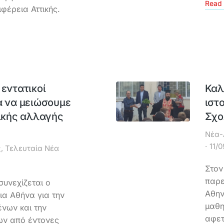
Read 
φέρεια Αττικής.
 εντατικοί
Καλ
α να μειώσουμε
ιστ
τικής αλλαγής
Σχο
Νέα-
11/0
ς
,
Τελευταία Νέα
Στον
παρε
υνεχίζεται ο
Αθην
α Αθήνα για την
μαθη
νων και την
αφετ
ων από έντονες