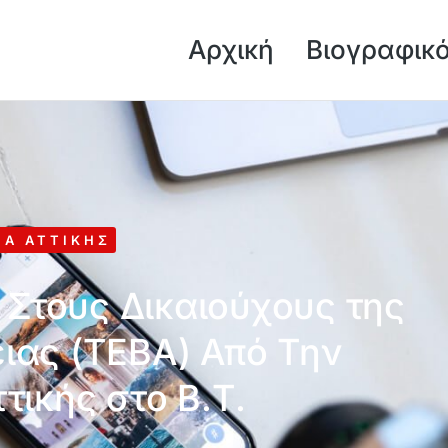
Αρχική
Βιογραφικ
ΙΑ ΑΤΤΙΚΉΣ
 Στους Δικαιούχους της
ειας (ΤΕΒΑ) Από Την
τικής στο Β.Τ.