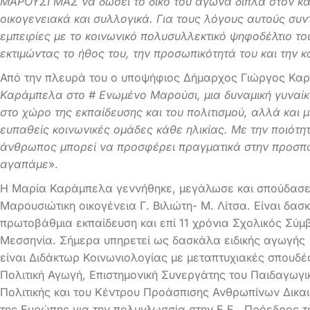
ΜΑΡΟΥΣΙ ΜΑΣ να δώσει το δικό του αγώνα δίπλα στον κα
οικογενειακά και συλλογικά. Για τους λόγους αυτούς συν
εμπειρίες με το κοινωνικό πολυσυλλεκτικό ψηφοδέλτιο 
εκτιμώντας το ήθος του, την προσωπικότητά του και την
Από την πλευρά του ο υποψήφιος Δήμαρχος Γιώργος Κα
Καράμπελα στο # Ενωμένο Μαρούσι, μια δυναμική γυναίκα
στο χώρο της εκπαίδευσης και του πολιτισμού, αλλά και
ευπαθείς κοινωνικές ομάδες κάθε ηλικίας. Με την ποιότητα
άνθρωπος μπορεί να προσφέρει πραγματικά στην προσπά
αγαπάμε
».
Η Μαρία Καράμπελα γεννήθηκε, μεγάλωσε και σπούδασε 
Μαρουσιώτικη οικογένεια Γ. Βιλιώτη- Μ. Λίτσα. Είναι δα
πρωτοβάθμια εκπαίδευση και επί 11 χρόνια Σχολικός Σύμ
Μεσσηνία. Σήμερα υπηρετεί ως δασκάλα ειδικής αγωγής
είναι Διδάκτωρ Κοινωνιολογίας με μεταπτυχιακές σπουδές
Πολιτική Αγωγή, Επιστημονική Συνεργάτης του Παιδαγωγικο
Πολιτικής και του Κέντρου Προάσπισης Ανθρωπίνων Δικαι
της Ευρώπης για την πολυγλωσσία στην Ε.Ε., Πρόεδρος 