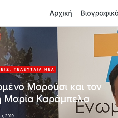
Αρχική
Βιογραφικ
ΣΕΙΣ
,
ΤΕΛΕΥΤΑΊΑ ΝΈΑ
ωμένο Μαρούσι και τον
η Μαρία Καράμπελα
υ, 2019