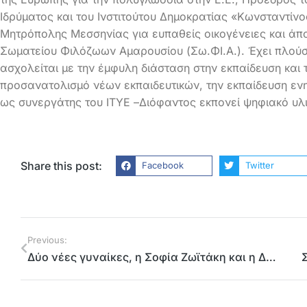
Ιδρύματος και του Ινστιτούτου Δημοκρατίας «Κωνσταντίν
Μητρόπολης Μεσσηνίας για ευπαθείς οικογένειες και άπο
Σωματείου Φιλόζωων Αμαρουσίου (Σω.ΦΙ.Α.). Έχει πλούσ
ασχολείται με την έμφυλη διάσταση στην εκπαίδευση και
προσανατολισμό νέων εκπαιδευτικών, την εκπαίδευση εν
ως συνεργάτης του ΙΤΥΕ –Διόφαντος εκπονεί ψηφιακό υλι
Share this post:
Facebook
Twitter
Previous:
Δύο νέες γυναίκες, η Σοφία Ζωϊτάκη και η Δέσποινα Τασιοπούλου υποψήφιες με το # Ενωμένο Μαρούσι και τον Γιώργο Καραμέρο