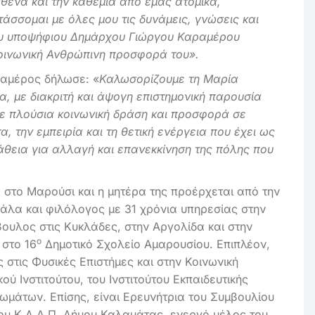
θένα και την καθεμία από εμάς ατομικά,
τάσσομαι με όλες μου τις δυνάμεις, γνώσεις και
του υποψήφιου Δημάρχου Γιώργου Καραμέρου
 κοινωνική Ανθρώπινη προσφορά του».
ραμέρος δήλωσε: «
Καλωσορίζουμε τη Μαρία
, με διακριτή και άψογη επιστημονική παρουσία
 με πλούσια κοινωνική δράση και προσφορά σε
, την εμπειρία και τη θετική ενέργεια που έχει ως
θεια για αλλαγή και επανεκκίνηση της πόλης που
στο Μαρούσι και η μητέρα της προέρχεται από την
σκάλα και φιλόλογος με 31 χρόνια υπηρεσίας στην
βουλος στις Κυκλάδες, στην Αργολίδα και στην
ο
 στο 16
Δημοτικό Σχολείο Αμαρουσίου. Επιπλέον,
 στις Φυσικές Επιστήμες και στην Κοινωνική
ύ Ινστιτούτου, του Ινστιτούτου Εκπαιδευτικής
ωμάτων. Επίσης, είναι Ερευνήτρια του Συμβουλίου
του Κ.Δ.Α.Π. Δήμου Καλαμάτας, ενεργό μέλος του