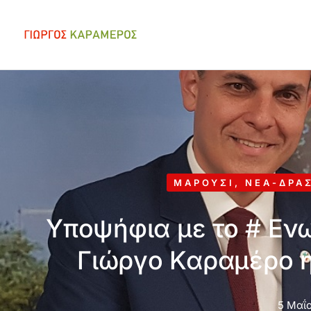
ΜΑΡΟΎΣΙ
,
ΝΈΑ-ΔΡΆ
Υποψήφια με το # Εν
Γιώργο Καραμέρο 
5 Μαΐο