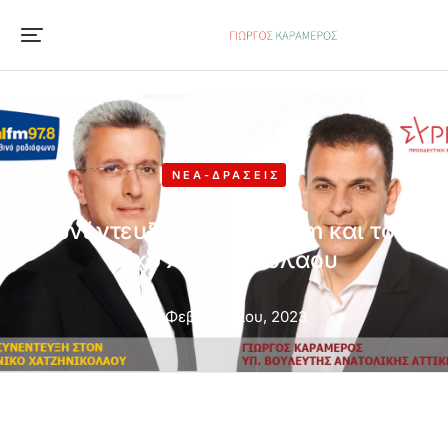
ΝΈΑ-ΔΡΆΣΕΙΣ
Συνέντευξη στον Real Fm και τον
Νίκο Χατζηνικολάου
24 Φεβρουαρίου, 2023