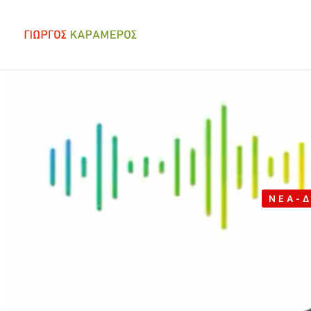
ΝΈΑ-Δ
Συνέντευξη στον ρ/σ
24 Μαΐ