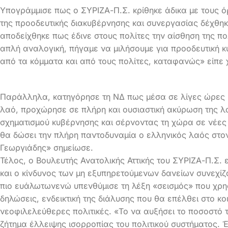
Υπογράμμισε πως ο ΣΥΡΙΖΑ-Π.Σ. κρίθηκε άδικα με τους ό
της προοδευτικής διακυβέρνησης και συνεργασίας δέχθη
αποδείχθηκε πως έδινε στους πολίτες την αίσθηση της πο
απλή αναλογική, πήγαμε να μιλήσουμε για προοδευτική 
από τα κόμματα και από τους πολίτες, καταφανώς» είπε 
Παράλληλα, κατηγόρησε τη ΝΔ πως μέσα σε λίγες ώρες κ
λαό, προχώρησε σε πλήρη και ουσιαστική ακύρωση της λα
σχηματισμού κυβέρνησης και σέρνοντας τη χώρα σε νέες 
θα δώσει την πλήρη παντοδυναμία ο ελληνικός λαός στο
Γεωργιάδης» σημείωσε.
Τέλος, ο Βουλευτής Ανατολικής Αττικής του ΣΥΡΙΖΑ-Π.Σ. 
και ο κίνδυνος των μη εξυπηρετούμενων δανείων συνεχίζ
πιο ευάλωτωνενώ υπενθύμισε τη λέξη «σεισμός» που χρη
δηλώσεις, ενδεικτική της διάλυσης που θα επέλθει στο κ
νεοφιλελεύθερες πολιτικές. «Το να αυξήσει το ποσοστό τ
ζήτημα έλλειψης ισορροπίας του πολιτικού συστήματος. 