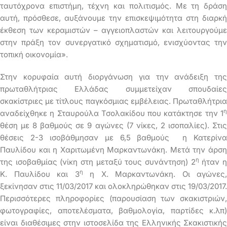
ταυτόχρονα επιστήμη, τέχνη και πολιτισμός. Με τη δράση
αυτή, πρόσθεσε, αυξάνουμε την επισκεψιμότητα στη διαρκή
έκθεση των κεραμιστών – αγγειοπλαστών και λειτουργούμε
στην πράξη τον συνεργατικό σχηματισμό, ενισχύοντας την
τοπική οικονομία».
Στην κορυφαία αυτή διοργάνωση για την ανάδειξη της
πρωταθλήτριας Ελλάδας συμμετείχαν σπουδαίες
σκακίστριες με τίτλους παγκόσμιας εμβέλειας. Πρωταθλήτρια
η
αναδείχθηκε η Σταυρούλα Τσολακίδου που κατάκτησε την 1
θέση με 8 βαθμούς σε 9 αγώνες (7 νίκες, 2 ισοπαλίες). Στις
θέσεις 2-3 ισοβάθμησαν με 6,5 βαθμούς η Κατερίνα
Παυλίδου και η Χαριτωμένη Μαρκαντωνάκη. Μετά την άρση
η
της ισοβαθμίας (νίκη στη μεταξύ τους συνάντηση) 2
ήταν 
η
Κ. Παυλίδου και 3
η Χ. Μαρκαντωνάκη. Οι αγώνες,
ξεκίνησαν στις 11/03/2017 και ολοκληρώθηκαν στις 19/03/2017.
Περισσότερες πληροφορίες (παρουσίαση των σκακιστριών,
φωτογραφίες, αποτελέσματα, βαθμολογία, παρτίδες κ.λπ)
είναι διαθέσιμες στην ιστοσελίδα της Ελληνικής Σκακιστικής