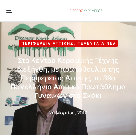
ΠΕΡΙΦΈΡΕΙΑ ΑΤΤΙΚΉΣ
,
ΤΕΛΕΥΤΑΊΑ ΝΈΑ
Στο Κέντρο Κεραμικής Τέχνης
διεξήχθη, με πρωτοβουλία της
Περιφέρειας Αττικής, το 39ο
Πανελλήνιο Ατομικό Πρωτάθλημα
Γυναικών στο Σκάκι
20 Μαρτίου, 2017