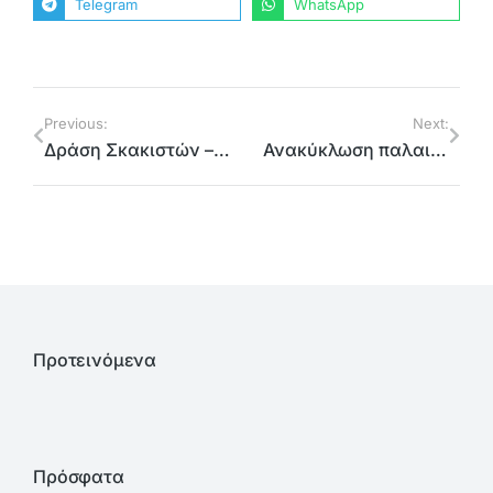
Telegram
WhatsApp
Previous:
Next:
Δράση Σκακιστών – Κεραμιστών στο ”Discover North Athens”
Ανακύκλωση παλαιών αρχείων της Περιφέρειας Αττικής
Προτεινόμενα
Πρόσφατα