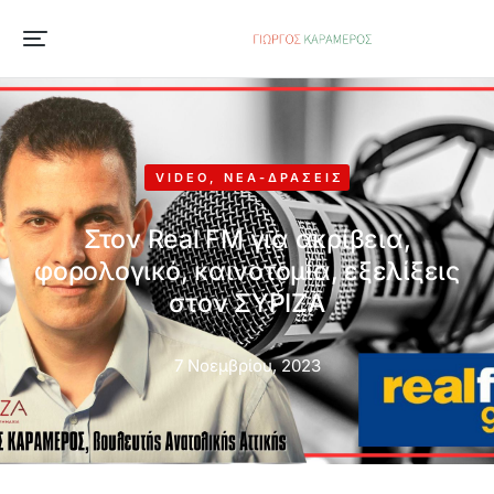
VIDEO
,
ΝΈΑ-ΔΡΆΣΕΙΣ
Στον Real FM για ακρίβεια,
φορολογικό, καινοτομία, εξελίξεις
στον ΣΥΡΙΖΑ
7 Νοεμβρίου, 2023