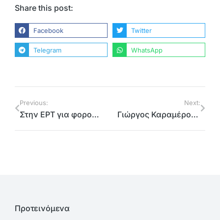
Share this post:
Facebook
Twitter
Telegram
WhatsApp
Previous:
Next:
Στην ΕΡΤ για φορολογία, ακρίβεια, υποκλοπές
Γιώργος Καραμέρος: «Σοβαρές καθυστερήσεις της κυβέρνησης στα κρίσιμα έργα του ψηφιακού μετασχηματισμού και την απορρόφηση των πόρων του Ταμείου Ανάκαμψης και Ανθεκτικότητας»
Προτεινόμενα