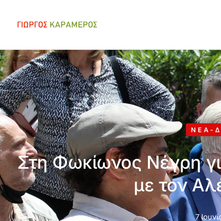
ΝΈΑ-Δ
Στη Φωκίωνος Νέγρη γι
με τον Αλ
7 Ιουνί