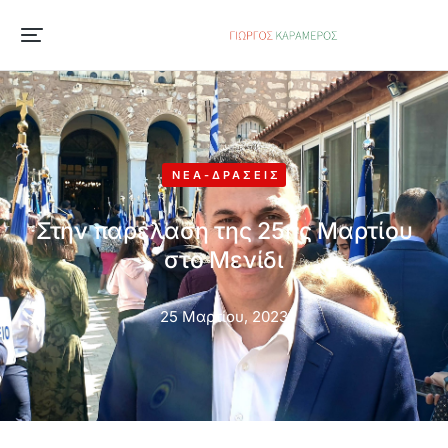
ΝΈΑ-ΔΡΆΣΕΙΣ
Στην παρέλαση της 25ης Μαρτίου
στο Μενίδι
25 Μαρτίου, 2023