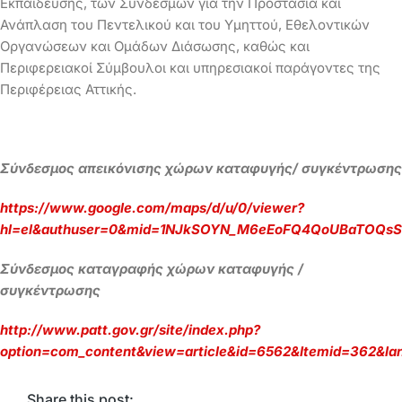
Εκπαίδευσης, των Συνδέσμων για την Προστασία και
Ανάπλαση του Πεντελικού και του Υμηττού, Εθελοντικών
Οργανώσεων και Ομάδων Διάσωσης, καθώς και
Περιφερειακοί Σύμβουλοι και υπηρεσιακοί παράγοντες της
Περιφέρειας Αττικής.
Σύνδεσμος απεικόνισης χώρων καταφυγής/ συγκέντρωσης
https://www.google.com/maps/d/u/0/viewer?
hl=el&authuser=0&mid=1NJkSOYN_M6eEoFQ4QoUBaTOQsS
Σύνδεσμος καταγραφής χώρων καταφυγής /
συγκέντρωσης
http://www.patt.gov.gr/site/index.php?
option=com_content&view=article&id=6562&Itemid=362&la
Share this post: