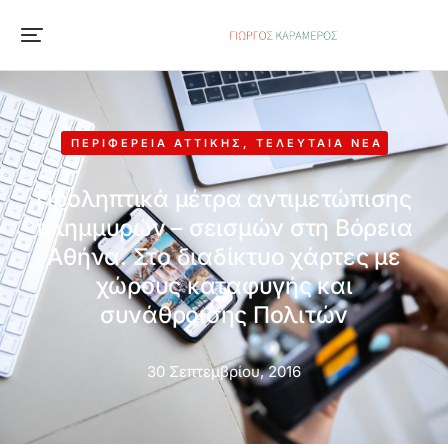
ΠΕΡΙΦΈΡΕΙΑ ΑΤΤΙΚΉΣ
,
ΤΕΛΕΥΤΑΊΑ ΝΈΑ
Προληπτικά μέτρα αντιμετώπισης
πλημμυρών – σεισμών στη Βόρεια
Αθήνα. Στο διαδίκτυο χάρτες με
χώρους καταφυγής και
συνάθροισης Πολιτών
30 Σεπτεμβρίου, 2016