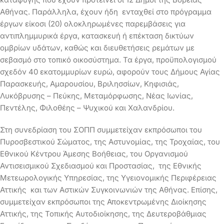
Αθήνας. Παράλληλα, έχουν ήδη ενταχθεί στο πρόγραμμα
έργων είκοσι (20) ολοκληρωμένες παρεμβάσεις για
αντιπλημμυρικά έργα, κατασκευή ή επέκταση δικτύων
ομβρίων υδάτων, καθώς και διευθετήσεις ρεμάτων με
σεβασμό στο τοπικό οικοσύστημα. Τα έργα, προϋπολογισμού
σχεδόν 40 εκατομμυρίων ευρώ, αφορούν τους Δήμους Αγίας
Παρασκευής, Αμαρουσίου, Βριλησσίων, Κηφισιάς,
Λυκόβρυσης – Πεύκης, Μεταμόρφωσης, Νέας Ιωνίας,
Πεντέλης, Φιλοθέης – Ψυχικού και Χαλανδρίου.
Στη συνεδρίαση του ΣΟΠΠ συμμετείχαν εκπρόσωποι του
Πυροσβεστικού Σώματος, της Αστυνομίας, της Τροχαίας, του
Εθνικού Κέντρου Άμεσης Βοήθειας, του Οργανισμού
Αντισεισμικού Σχεδιασμού και Προστασίας, της Εθνικής
Μετεωρολογικής Υπηρεσίας, της Υγειονομικής Περιφέρειας
Αττικής και των Αστικών Συγκοινωνιών της Αθήνας. Επίσης,
συμμετείχαν εκπρόσωποι της Αποκεντρωμένης Διοίκησης
Αττικής, της Τοπικής Αυτοδιοίκησης, της Δευτεροβάθμιας