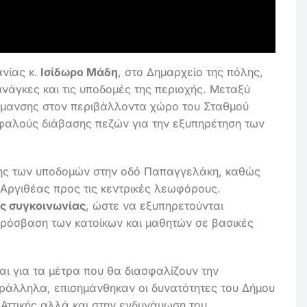
νίας κ.
Ισίδωρο Μάδη
, στο Δημαρχείο της πόλης,
νάγκες και τις υποδομές της περιοχής. Μεταξύ
σήμανσης στον περιβάλλοντα χώρο του Σταθμού
σφαλούς διάβασης πεζών για την εξυπηρέτηση των
σης των υποδομών στην οδό Παπαγγελάκη, καθώς
 Αργιθέας προς τις κεντρικές λεωφόρους.
ής συγκοινωνίας
, ώστε να εξυπηρετούνται
 πρόσβαση των κατοίκων και μαθητών σε βασικές
αι για τα μέτρα που θα διασφαλίζουν την
αράλληλα, επισημάνθηκαν οι δυνατότητες του Δήμου
Αττικής αλλά και στην ενδυνάμωση του