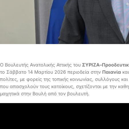
Ο Βουλευτής Ανατολικής Αττικής του
ΣΥΡΙΖΑ–Προοδευτικ
το Σάββατο 14 Μαρτίου 2026 περιοδεία στην
Παιανία
και
πολίτες, με φορείς της τοπικής κοινωνίας, συλλόγους κα
που απασχολούν τους κατοίκους, σχετίζονται με την καθημ
μαχητικά στην Βουλή από τον βουλευτή.