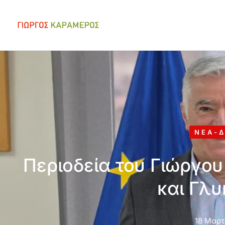
ΝΈΑ-Δ
Περιοδεία του Γιώργο
και Γλ
18 Μαρτ