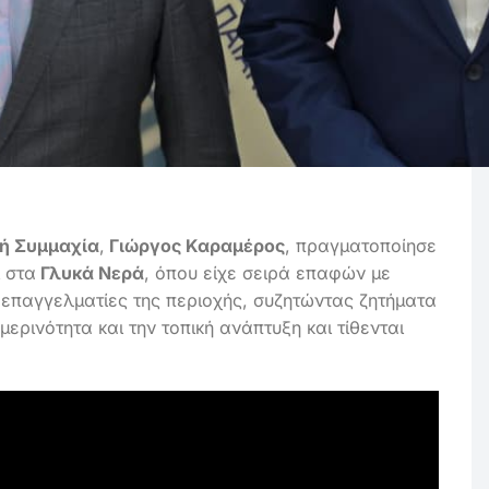
ή Συμμαχία
,
Γιώργος Καραμέρος
, πραγματοποίησε
 στα
Γλυκά Νερά
, όπου είχε σειρά επαφών με
ι επαγγελματίες της περιοχής, συζητώντας ζητήματα
ερινότητα και την τοπική ανάπτυξη και τίθενται