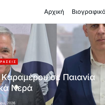
Αρχική
Βιογραφικ
ΡΆΣΕΙΣ
υ Καραμέρου σε Παιανία
υκά Νερά
ίου, 2026