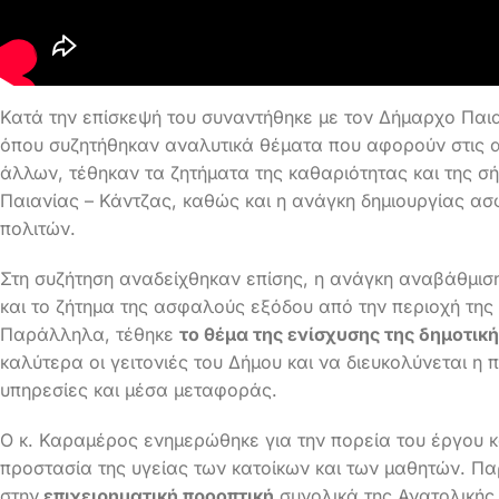
Κατά την επίσκεψή του συναντήθηκε με τον Δήμαρχο Παια
όπου συζητήθηκαν αναλυτικά θέματα που αφορούν στις α
άλλων, τέθηκαν τα ζητήματα της καθαριότητας και της 
Παιανίας – Κάντζας, καθώς και η ανάγκη δημιουργίας α
πολιτών.
Στη συζήτηση αναδείχθηκαν επίσης, η ανάγκη αναβάθμι
και το ζήτημα της ασφαλούς εξόδου από την περιοχή της
Παράλληλα, τέθηκε
το θέμα της ενίσχυσης της δημοτικ
καλύτερα οι γειτονιές του Δήμου και να διευκολύνεται η
υπηρεσίες και μέσα μεταφοράς.
Ο κ. Καραμέρος ενημερώθηκε για την πορεία του έργου κ
προστασία της υγείας των κατοίκων και των μαθητών. Π
στην
επιχειρηματική προοπτική
συνολικά της Ανατολικής 